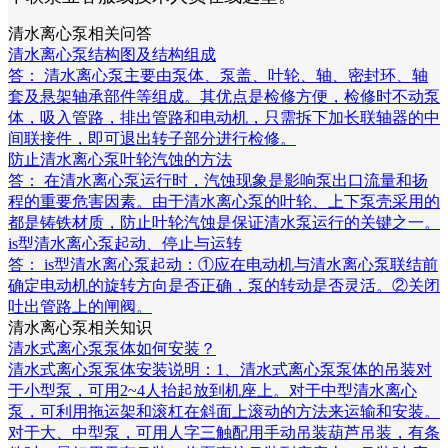
清水离心泵相关问答
清水离心泵结构图及结构组成
答： 清水离心泵主要由泵体、泵盖、叶轮、轴、密封环、轴
套及悬架轴承部件等组成。其优点是检修方便，检修时不动泵
体，吸入管路，排出管路和电动机，只需拆下加长联轴器的中
间联接件，即可退出转子部分进行检修。
防止清水离心泵叶轮汽蚀的方法
答： 在清水离心泵运行时，汽蚀现象是影响泵出口流量和扬
程的重要危害因素。由于清水离心泵的叶轮、上下泵壳采用的
都是铸铁材质，防止叶轮汽蚀是保证清水泵运行的关键之一。
is型清水离心泵起动、停止与运转
答： is型清水离心泵起动：①应在电动机与清水离心泵联结前
确定电动机的旋转方向是否正确，泵的转动是否灵活。②关闭
吐出管路上的闸阀。
清水离心泵相关知识
清水式离心泵泵体如何安装？
清水式离心泵泵体安装说明：1、清水式离心泵泵体的吊装对
于小型泵，可用2~4人抬起放到机座上。对于中型清水离心
泵，可利用拖运架和滚杠在斜面上滚动的方法来运输和安装。
对于大、中型泵，可用人字三触配用手动吊装葫芦吊装，有条