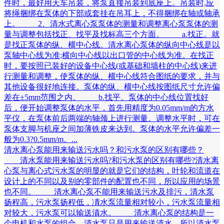
件时，最好用天车吊装，将泵直接吊装到底座上。吊装时,应
将绳捆绑在泵体的下部或套挂在吊耳上，不得捆绑在轴或轴承
上。 2、清水式离心泵泵体的测量和调整离心泵泵体的测
量与调整包括找正、找平及找标高三个方面。 a.找正。就
是找正泵体的纵、横中心线。清水离心泵体的纵向中心线是以
泵轴中心线为准;横向中心线以出口管的中心线为准。在找正
时，要按照已装好的设备中心线(或基础和墙柱的中心线)来进
行测量和调整，使泵体的纵、横中心线符合图纸的要求，并与
其他设备很好地连接。泵体的纵、横中心线按图纸尺寸允许偏
差在±5mm范围之内。 b.找平。泵体的中心线位置找好
后，便开始调整泵体的水平，首先用精度为0.05mm/m的方水
平仪，在泵体前后两端的轴颈上进行测量。调整水平时，可在
泵体支脚与机座之间加薄铁皮来达到。泵体的水平允许偏差一
般为0.3?0.5mm/m。...
清水离心泵能用来输送污水吗？和污水泵的区别有哪些？
清水泵能用来输送污水吗?和污水泵的区别有哪些?清水离
心泵与离心式污水泵的明显的就是它们的结构，叶轮和流道在
设计上的不同以及别的零部件的配置也不同，所以应用的场景
也不同。 清水离心泵不能用来输送污水及排污，清水泵
扬程高，污水泵扬程低，凊水泵流量相对较小，污水泵流量相
对较大，污水泵可以输送漬水。 清水离心泵的结构是一
个电机和水泵的组合，清水泵只是用来输送清水，所以清水泵