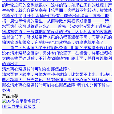
的叶轮之间的空隙就很小，这样的话，如果在工作的过程中产
生杂物，就会容易堵塞在叶轮里面，这样就不能转动，故障就
这样发生了;用于污水场合时极有可能会出现堵塞、缠绕、磨
损、腐蚀等情况的发生，从而导致水泵损坏或报废。 污
水泵为什么可以输送污水? 首先：污水排污泵为了避免杂
物堵塞管道，一般都把流道设计的很宽。因此污水泵的效率自
然就偏低了，所以通常污水泵的扬程普遍都不高，而清水泵的
输送管道都很窄，它的扬程也自然很髙，效率也就更高了，
第二：污水泵为了更好排出杂质，叶轮的结构将会设计的
没有清水泵那么复杂，另外专门设置了一些锯齿，将那些颗粒
大的杂物弄碎以后，不让杂物缠绕在叶轮上面，并且可以顺利
的排出去，...
清水离心泵运转时可能会出那些故障？
清水泵在运转中，可能发生种种故障，比如泵不出水、电动机
电机功率大、外壳发热，这都会加大清水离心泵的维修成本，
那么清水离心泵运转时可能会出那些故障?我们来分析下解决
办法。
产品推荐
DP型自平衡多级泵