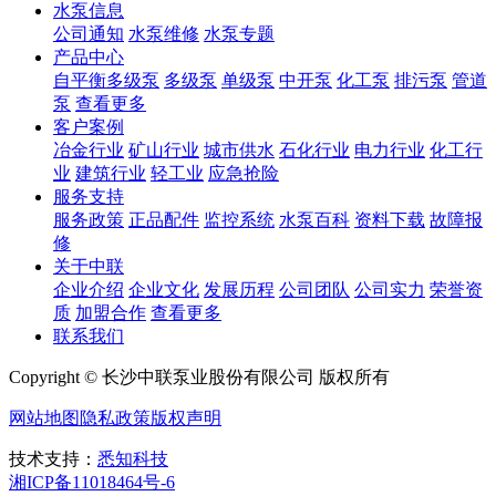
水泵信息
公司通知
水泵维修
水泵专题
产品中心
自平衡多级泵
多级泵
单级泵
中开泵
化工泵
排污泵
管道
泵
查看更多
客户案例
冶金行业
矿山行业
城市供水
石化行业
电力行业
化工行
业
建筑行业
轻工业
应急抢险
服务支持
服务政策
正品配件
监控系统
水泵百科
资料下载
故障报
修
关于中联
企业介绍
企业文化
发展历程
公司团队
公司实力
荣誉资
质
加盟合作
查看更多
联系我们
Copyright © 长沙中联泵业股份有限公司 版权所有
网站地图
隐私政策
版权声明
技术支持：
悉知科技
湘ICP备11018464号-6