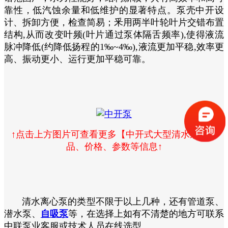
靠性，低汽蚀余量和低维护的显著特点。泵壳中开设
计、拆卸方便，检查简易；釆用两半叶轮叶片交错布置
结构,从而改变叶频(叶片通过泵体隔舌频率),使得液流
脉冲降低(约降低扬程的1‰~4‰),液流更加平稳,效率更
高、振动更小、运行更加平稳可靠。
↑点击上方图片可查看更多【中开式大型清水泵】产
品、价格、参数等信息↑
清水离心泵的类型不限于以上几种，还有管道泵、
潜水泵、
自吸泵
等，在选择上如有不清楚的地方可联系
中联泵业客服或技术人员在线选型。