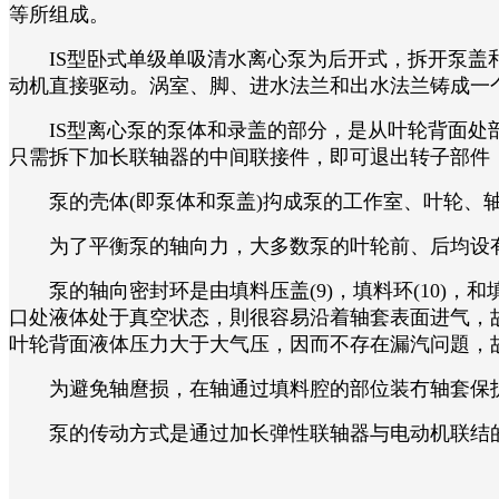
等所组成。
IS型卧式单级单吸清水离心泵为后开式，拆开泵盖和
动机直接驱动。涡室、脚、进水法兰和出水法兰铸成一
IS型离心泵的泵体和录盖的部分，是从叶轮背面处剖
只需拆下加长联轴器的中间联接件，即可退出转子部件
泵的壳体(即泵体和泵盖)抅成泵的工作室、叶轮、轴
为了平衡泵的轴向力，大多数泵的叶轮前、后均设有
泵的轴向密封环是由填料压盖(9)，填料环(10)，
口处液体处于真空状态，則很容易沿着轴套表面进气，
叶轮背面液体压力大于大气压，因而不存在漏汽问題，
为避免轴麿损，在轴通过填料腔的部位装冇轴套保护
泵的传动方式是通过加长弹性联轴器与电动机联结的