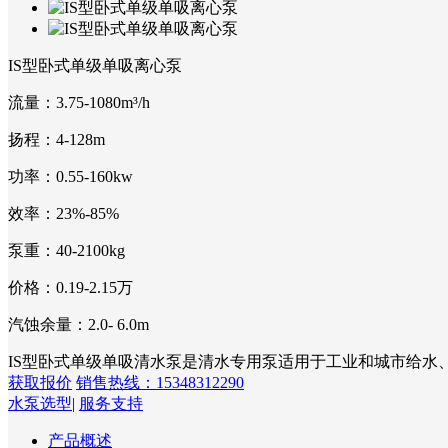
IS型卧式单级单吸离心泵
流量：
3.75-1080m³/h
扬程：
4-128m
功率：
0.55-160kw
效率：
23%-85%
泵重：
40-2100kg
价格：
0.19-2.15万
汽蚀余量：
2.0- 6.0m
IS型卧式单级单吸清水泵是清水专用泵适用于工业和城市给水
获取报价
销售热线：15348312290
水泵选型
|
服务支持
产品概述