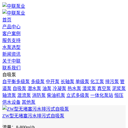
首页
产品中心
客户案例
服务支持
水泵选型
新闻资讯
关于中联
联系我们
自吸泵
自平衡多级泵
多级泵
中开泵
长轴泵
单级泵
化工泵
排污泵
管
道泵
自吸泵
潜水泵
油泵
冷凝泵
热水泵
渣浆泵
真空泵
泥浆泵
轴流泵
混流泵
消防泵
柴油机泵
立式多级泵
一体化泵站
恒压
供水设备
其他泵
ZW型无堵塞污水排污式自吸泵
流量：8-800m³/h