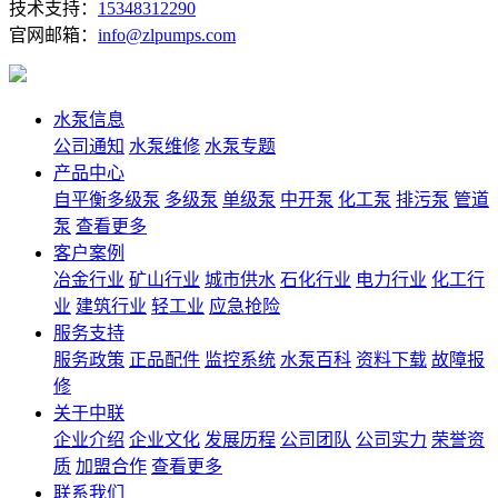
技术支持：
15348312290
官网邮箱：
info@zlpumps.com
水泵信息
公司通知
水泵维修
水泵专题
产品中心
自平衡多级泵
多级泵
单级泵
中开泵
化工泵
排污泵
管道
泵
查看更多
客户案例
冶金行业
矿山行业
城市供水
石化行业
电力行业
化工行
业
建筑行业
轻工业
应急抢险
服务支持
服务政策
正品配件
监控系统
水泵百科
资料下载
故障报
修
关于中联
企业介绍
企业文化
发展历程
公司团队
公司实力
荣誉资
质
加盟合作
查看更多
联系我们