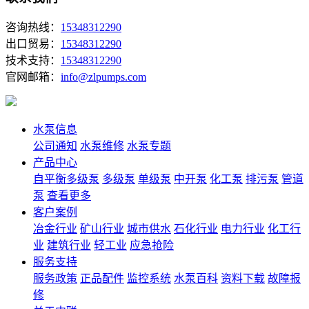
咨询热线：
15348312290
出口贸易：
15348312290
技术支持：
15348312290
官网邮箱：
info@zlpumps.com
水泵信息
公司通知
水泵维修
水泵专题
产品中心
自平衡多级泵
多级泵
单级泵
中开泵
化工泵
排污泵
管道
泵
查看更多
客户案例
冶金行业
矿山行业
城市供水
石化行业
电力行业
化工行
业
建筑行业
轻工业
应急抢险
服务支持
服务政策
正品配件
监控系统
水泵百科
资料下载
故障报
修