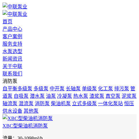
首页
产品中心
客户案例
服务支持
水泵选型
新闻资讯
关于中联
联系我们
消防泵
自平衡多级泵
多级泵
中开泵
长轴泵
单级泵
化工泵
排污泵
管
道泵
自吸泵
潜水泵
油泵
冷凝泵
热水泵
渣浆泵
真空泵
泥浆泵
轴流泵
混流泵
消防泵
柴油机泵
立式多级泵
一体化泵站
恒压
供水设备
其他泵
XBC型柴油机消防泵
流量：30-1098m³/h