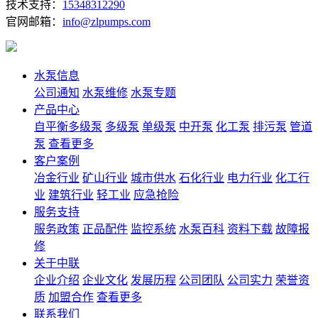
技术支持：
15348312290
官网邮箱：
info@zlpumps.com
水泵信息
公司通知
水泵维修
水泵专题
产品中心
自平衡多级泵
多级泵
单级泵
中开泵
化工泵
排污泵
管道
泵
查看更多
客户案例
冶金行业
矿山行业
城市供水
石化行业
电力行业
化工行
业
建筑行业
轻工业
应急抢险
服务支持
服务政策
正品配件
监控系统
水泵百科
资料下载
故障报
修
关于中联
企业介绍
企业文化
发展历程
公司团队
公司实力
荣誉资
质
加盟合作
查看更多
联系我们