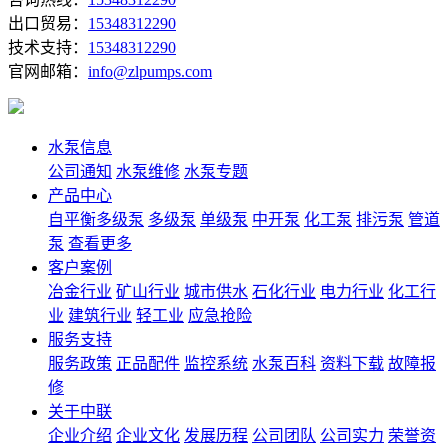
出口贸易：
15348312290
技术支持：
15348312290
官网邮箱：
info@zlpumps.com
水泵信息
公司通知
水泵维修
水泵专题
产品中心
自平衡多级泵
多级泵
单级泵
中开泵
化工泵
排污泵
管道
泵
查看更多
客户案例
冶金行业
矿山行业
城市供水
石化行业
电力行业
化工行
业
建筑行业
轻工业
应急抢险
服务支持
服务政策
正品配件
监控系统
水泵百科
资料下载
故障报
修
关于中联
企业介绍
企业文化
发展历程
公司团队
公司实力
荣誉资