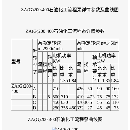
ZA(G)200-400石油化工流程泵详情参数及曲线图
ZA(G)200-400石油化工流程泵详情参数
泵额定转速
泵额定转速 n=1450r/
n=2900r/ min
min
叶
电机功率
电机功率
轴
轴
轮
KW
KW
型号
流
扬
承
流
扬
承
型
比
比
比
比
比
比
量
程
架
量
程
架
式
重
重
重
重
重
重
号
号
1
1.35
1.84
1
1.35
1.84
ZA(G)200-
A
710
426
50
90
90
160
400
B
5
500
710
410
47
3
75
75
132
C
450
630
370
36.5
55
55
110
D
250
355
450
332
27
45
45
75
ZA(G)200-400石油化工流程泵曲线图