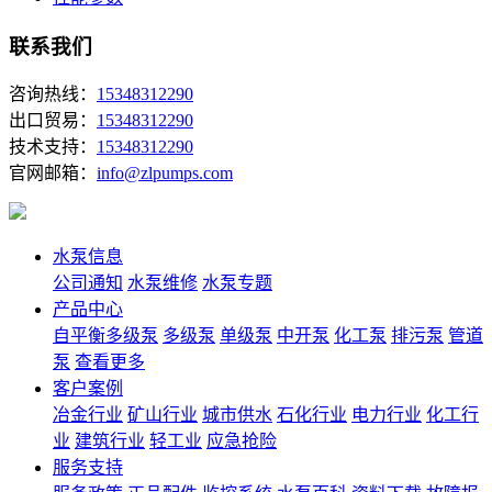
联系我们
咨询热线：
15348312290
出口贸易：
15348312290
技术支持：
15348312290
官网邮箱：
info@zlpumps.com
水泵信息
公司通知
水泵维修
水泵专题
产品中心
自平衡多级泵
多级泵
单级泵
中开泵
化工泵
排污泵
管道
泵
查看更多
客户案例
冶金行业
矿山行业
城市供水
石化行业
电力行业
化工行
业
建筑行业
轻工业
应急抢险
服务支持