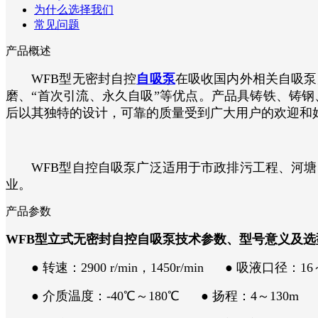
为什么选择我们
常见问题
产品概述
WFB型无密封自控
自吸泵
在吸收国内外相关自吸泵
磨、“首次引流、永久自吸”等优点。产品具铸铁、铸
后以其独特的设计，可靠的质量受到广大用户的欢迎和
WFB型自控自吸泵广泛适用于市政排污工程、河塘
业。
产品参数
WFB型立式无密封自控自吸泵技术参数、型号意义及选
● 转速：2900 r/min，1450r/min ● 吸液口径：16～
● 介质温度：-40℃～180℃ ● 扬程：4～130m ●