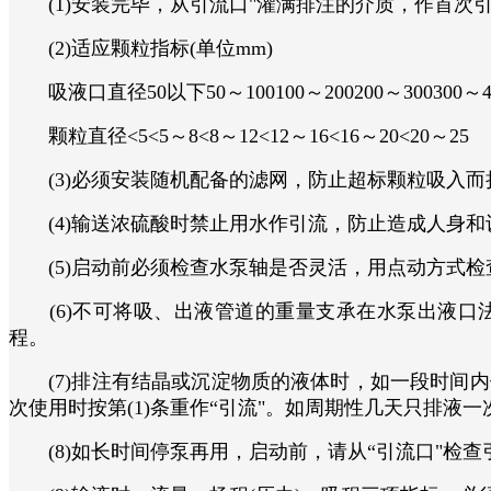
(1)安装完毕，从引流口"灌满排注的介质，作首次
(2)适应颗粒指标(单位mm)
吸液口直径50以下50～100100～200200～300300～4
颗粒直径<5<5～8<8～12<12～16<16～20<20～25
(3)必须安装随机配备的滤网，防止超标颗粒吸入而
(4)输送浓硫酸时禁止用水作引流，防止造成人身和
(5)启动前必须检查水泵轴是否灵活，用点动方式检
(6)不可将吸、出液管道的重量支承在水泵出液口法
程。
(7)排注有结晶或沉淀物质的液体时，如一段时间内
次使用时按第(1)条重作“引流"。如周期性几天只排液一
(8)如长时间停泵再用，启动前，请从“引流口"检