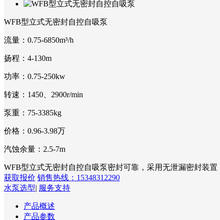
WFB型立式无密封自控自吸泵
流量：
0.75-6850m³/h
扬程：
4-130m
功率：
0.75-250kw
转速：
1450、2900r/min
泵重：
75-3385kg
价格：
0.96-3.98万
汽蚀余量：
2.5-7m
WFB型立式无密封自控自吸泵密封可靠，采用无泄漏密封装置
获取报价
销售热线：15348312290
水泵选型
|
服务支持
产品概述
产品参数