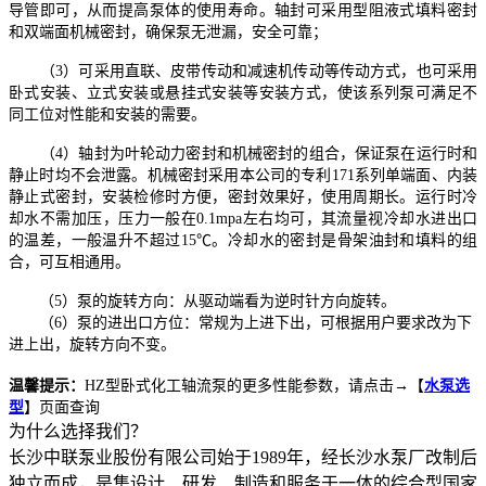
导管即可，从而提高泵体的使用寿命。轴封可采用型阻液式填料密封
和双端面机械密封，确保泵无泄漏，安全可靠；
（3）可采用直联、皮带传动和减速机传动等传动方式，也可采用
卧式安装、立式安装或悬挂式安装等安装方式，使该系列泵可满足不
同工位对性能和安装的需要。
（4）轴封为叶轮动力密封和机械密封的组合，保证泵在运行时和
静止时均不会泄露。机械密封采用本公司的专利171系列单端面、内装
静止式密封，安装检修时方便，密封效果好，使用周期长。运行时冷
却水不需加压，压力一般在0.1mpa左右均可，其流量视冷却水进出口
的温差，一般温升不超过15℃。冷却水的密封是骨架油封和填料的组
合，可互相通用。
（5）泵的旋转方向：从驱动端看为逆时针方向旋转。
（6）泵的进出口方位：常规为上进下出，可根据用户要求改为下
进上出，旋转方向不变。
温馨提示：
HZ型卧式化工轴流泵的更多性能参数，请点击→
【
水泵选
型
】
页面查询
为什么选择我们？
长沙中联泵业股份有限公司始于1989年，经长沙水泵厂改制后
独立而成，是集设计、研发、制造和服务于一体的综合型国家