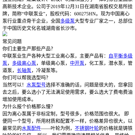
高新技术企业。公司于2019年12月31日在湖南省股权交易所挂
牌，简称“中联泵业”，股权代码：600275HN。现为中国离心
泵行业重点骨干企业，全国
多级泵
大型专业厂家之一，总部位
于中国历史文化名城湖南省长沙市。
常见问题
你们主要生产那些产品？
中联泵业生产各种大型工业离心泵，主要产品有：
自平衡多级
泵
，
多级离心泵
，单级离心泵，
中开泵
，化工泵，潜水泵，管
道泵，
长轴泵
，冷凝泵等。
你们可以帮我选型吗？
当然可以！
水泵型号
选择不准确的话，问题是很大的，您拿回
去之后，要么选小了无法满足使用需求，要么选大了费电费油
增加使用成本。
为什么报个价格那么慢？
因为离心泵属于非标定制，型号很多，价格范围也很大。 即
便同一个型号，所用材质和配置不一样，价格差异也很大，以
最常见的
水泵配件
——叶轮为例，
不锈钢叶轮
的价格就是铸铁