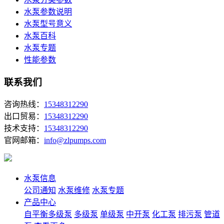
水泵参数说明
水泵型号意义
水泵百科
水泵专题
性能参数
联系我们
咨询热线：
15348312290
出口贸易：
15348312290
技术支持：
15348312290
官网邮箱：
info@zlpumps.com
水泵信息
公司通知
水泵维修
水泵专题
产品中心
自平衡多级泵
多级泵
单级泵
中开泵
化工泵
排污泵
管道