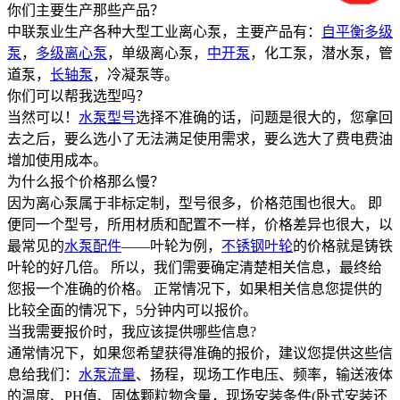
你们主要生产那些产品？
中联泵业生产各种大型工业离心泵，主要产品有：
自平衡多级
泵
，
多级离心泵
，单级离心泵，
中开泵
，化工泵，潜水泵，管
道泵，
长轴泵
，冷凝泵等。
你们可以帮我选型吗？
当然可以！
水泵型号
选择不准确的话，问题是很大的，您拿回
去之后，要么选小了无法满足使用需求，要么选大了费电费油
增加使用成本。
为什么报个价格那么慢？
因为离心泵属于非标定制，型号很多，价格范围也很大。 即
便同一个型号，所用材质和配置不一样，价格差异也很大，以
最常见的
水泵配件
——叶轮为例，
不锈钢叶轮
的价格就是铸铁
叶轮的好几倍。 所以，我们需要确定清楚相关信息，最终给
您报一个准确的价格。 正常情况下，如果相关信息您提供的
比较全面的情况下，5分钟内可以报价。
当我需要报价时，我应该提供哪些信息?
通常情况下，如果您希望获得准确的报价，建议您提供这些信
息给我们：
水泵流量
、扬程，现场工作电压、频率，输送液体
的温度、PH值、固体颗粒物含量，现场安装条件(卧式安装还