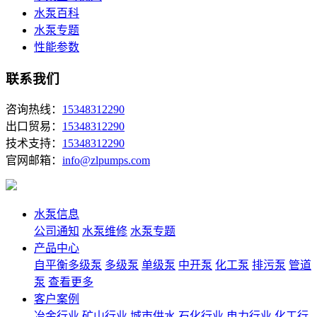
水泵百科
水泵专题
性能参数
联系我们
咨询热线：
15348312290
出口贸易：
15348312290
技术支持：
15348312290
官网邮箱：
info@zlpumps.com
水泵信息
公司通知
水泵维修
水泵专题
产品中心
自平衡多级泵
多级泵
单级泵
中开泵
化工泵
排污泵
管道
泵
查看更多
客户案例
冶金行业
矿山行业
城市供水
石化行业
电力行业
化工行