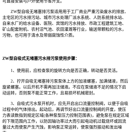
可直接安装与户外使用节省开支。
ZW型自吸无堵塞排污泵适用用于工厂商业严重污染废水的排放、
主宅区的污水排污站、城市污水处理厂派水系统、人防系统排水站、
自来水厂的给水设备、医院、宾馆的污水排放、市政工程建筑工地、
矿山配套附机、农村沼气池、农田灌溉等行业，输送带颗粒的污水，
污物，也可用于清水及带弱腐蚀性介质。
ZW型自吸式无堵塞污水排污泵
使用步骤：
1、使用前，应检查泵的旋转方向是否正确，转动是否灵活。
2、拧开自吸无堵塞排污泵泵体上方的加液螺塞，加满储液，然后
旋紧螺塞。以后开机不需再加注储液。不应在泵储液不足的情况下启
动运转，否则泵不能正常工作，且易损坏机械密封。
3、自吸式污水泵开机时，应先开启出口流量控制阀，以便于自吸
过程中的气体排出。起动后，再调节好出口流量控制阀的开度，使压
力表读数指到规定区域(各种泵型压力控制范围表)，避免泵在规定区域
的下限范围内工作，以防因轴功率过大而引起电动机过载烧坏或因流
量过大而使泵产生汽蚀，影响泵正常运转，使泵强烈振动和发出噪