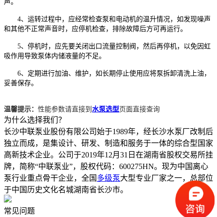
声。
4、运转过程中，应经常检查泵和电动机的温升情况，如发现噪声
和其他不正常声音时，应停机检查，排除故障后方可再运行。
5、停机时，应先要关闭出口流量控制阀，然后再停机，以免因虹
吸作用导致泵体内储液量的不足。
6、定期进行加油、维护，如长期停止使用应将泵拆卸清洗上油，
妥善保存。
温馨提示：
性能参数请直接到
水泵选型
页面直接查询
为什么选择我们？
长沙中联泵业股份有限公司始于1989年，经长沙水泵厂改制后
独立而成，是集设计、研发、制造和服务于一体的综合型国家
高新技术企业。公司于2019年12月31日在湖南省股权交易所挂
牌，简称“中联泵业”，股权代码：600275HN。现为中国离心
泵行业重点骨干企业，全国
多级泵
大型专业厂家之一，总部位
于中国历史文化名城湖南省长沙市。
常见问题