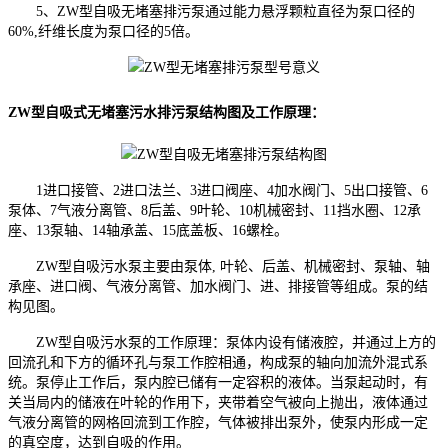
5、ZW型自吸无堵塞排污泵通过能力悬浮颗粒直径为泵口径的
60%,纤维长度为泵口径的5倍。
ZW型自吸式无堵塞污水排污泵
结构图及工作原理：
1进口接管、2进口法兰、3进口阀座、4加水阀门、5出口接管、6
泵体、7气液分离管、8后盖、9叶轮、10机械密封、11挡水圈、12承
座、13泵轴、14轴承盖、15底盖板、16螺栓。
ZW型自吸污水泵主要由泵体, 叶轮、后盖、机械密封、泵轴、轴
承座、进口阀、气液分离管、加水阀门、进、排接管等组成。泵的结
构见图。
ZW型自吸污水泵的工作原理：泵体内设有储液腔，并通过上方的
回流孔和下方的循环孔与泵工作腔相通，构成泵的轴向加流外混式系
统。泵停止工作后，泵内腔已储有一定容积的液体。当泵起动时，有
关当局内的储液在叶轮的作用下，夹带着空气被向上抛出，液体通过
气液分离管的网格回流到工作腔，气体被排出泵外，使泵内形成一定
的真空度，达到自吸的作用。