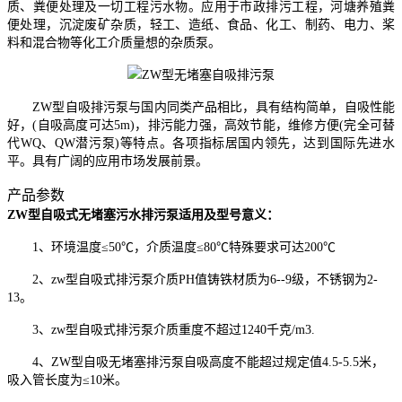
质、粪便处理及一切工程污水物。应用于市政排污工程，河塘养殖粪
便处理，沉淀废矿杂质，轻工、造纸、食品、化工、制药、电力、桨
料和混合物等化工介质量想的杂质泵。
ZW型自吸排污泵与国内同类产品相比，具有结构简单，自吸性能
好，(自吸高度可达5m)，排污能力强，高效节能，维修方便(完全可替
代WQ、QW潜污泵)等特点。各项指标居国内领先，达到国际先进水
平。具有广阔的应用市场发展前景。
产品参数
ZW型自吸式无堵塞污水排污泵适用及型号意义：
1、环境温度≤50℃，介质温度≤80℃特殊要求可达200℃
2、zw型自吸式排污泵介质PH值铸铁材质为6--9级，不锈钢为2-
13。
3、zw型自吸式排污泵介质重度不超过1240千克/m3.
4、ZW型自吸无堵塞排污泵自吸高度不能超过规定值4.5-5.5米，
吸入管长度为≤10米。