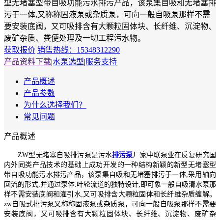
型无堵塞型带自吸功能污水排污产品，该泵集自吸和无堵塞排
污于一体,又称称固液泵或杂质泵，可向一般自吸泵那样不需
要安装底阀，又可吸排含有大颗粒固体块、长纤维、沉淀物、
废矿杂质、粪便处理及一切工程污水物。
获取报价
销售热线：15348312290
产品资料下载
|
水泵选型
|
服务支持
产品概述
产品参数
为什么选择我们？
常见问题
产品概述
ZW型无堵塞自吸排污泵是污水
排污泵
厂家中联泵业在反复研究国
内外同类产品技术的基础上成功开发的一种结构新颖的新型无堵塞型
带自吸功能污水排污产品，该泵集自吸和无堵塞排污于一体,采用轴向
回流的形式,并通过泵体.叶轮流道的独特设计,即可象一般自吸清水泵那
样不需安装底阀和灌引水,又可吸排含大颗粒固体和长纤维杂质缠解。
zw自吸式排污泵又称称固液泵或杂质泵，可向一般自吸泵那样不需要
安装底阀，又可吸排含有大颗粒固体块、长纤维、沉淀物、废矿杂