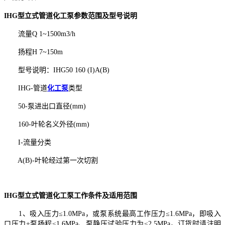
IHG型立式管道化工泵参数范围及型号说明
流量Q 1~1500m3/h
扬程H 7~150m
型号说明：IHG50 160 (I)A(B)
IHG-管道
化工泵
类型
50-泵进出口直径(mm)
160-叶轮名义外径(mm)
I-流量分类
A(B)-叶轮经过第一次切割
IHG型立式管道化工泵工作条件及适用范围
1、吸入压力≤1.0MPa，或泵系统最高工作压力≤1.6MPa，即吸入
口压力+泵扬程≤1.6MPa、泵静压试验压力为≤2.5MPa，订货时请注明