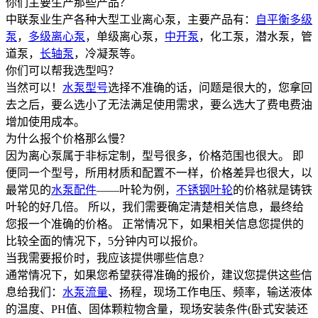
你们主要生产那些产品？
中联泵业生产各种大型工业离心泵，主要产品有：
自平衡多级
泵
，
多级离心泵
，单级离心泵，
中开泵
，化工泵，潜水泵，管
道泵，
长轴泵
，冷凝泵等。
你们可以帮我选型吗？
当然可以！
水泵型号
选择不准确的话，问题是很大的，您拿回
去之后，要么选小了无法满足使用需求，要么选大了费电费油
增加使用成本。
为什么报个价格那么慢？
因为离心泵属于非标定制，型号很多，价格范围也很大。 即
便同一个型号，所用材质和配置不一样，价格差异也很大，以
最常见的
水泵配件
——叶轮为例，
不锈钢叶轮
的价格就是铸铁
叶轮的好几倍。 所以，我们需要确定清楚相关信息，最终给
您报一个准确的价格。 正常情况下，如果相关信息您提供的
比较全面的情况下，5分钟内可以报价。
当我需要报价时，我应该提供哪些信息?
通常情况下，如果您希望获得准确的报价，建议您提供这些信
息给我们：
水泵流量
、扬程，现场工作电压、频率，输送液体
的温度、PH值、固体颗粒物含量，现场安装条件(卧式安装还