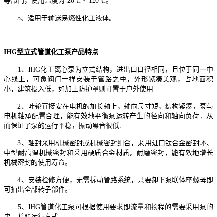
等部门，使用温度为-20℃ ~ 120℃。
5、适用于输送易燃性化工液体。
IHG型立式管道化工泵产品特点
1、IHG化工离心泵为立式结构，进出口口径相同，且位于同一中
心线上，可象阀门一样安装于管路之中，外形紧凑美观，占地面积
小，建筑投入低，如加上防护罩则可置于户外使用.
2、叶轮直接安在电机的加长轴上，轴向尺寸短，结构紧凑，泵与
电机轴承配置合理，能有效地平衡泵运转产生的径向和轴向负荷，从
而保证了泵的运行平稳，振动噪音很低.
3、轴封采用机械密封或机械密封组合，采用进口钛合金密封环、
中型耐高温机械密封和采用硬质合金材质，耐磨密封，能有效地增长
机械密封的使用寿命。
4、安装检修方便，无需拆动管路系统，只要卸下泵联体座螺母即
可抽出全部转子部件。
5、IHG管道化工泵可根据使用要求即流量和扬程的需要采用泵的
串、并联运行方式。