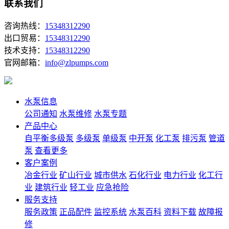
联系我们
咨询热线：
15348312290
出口贸易：
15348312290
技术支持：
15348312290
官网邮箱：
info@zlpumps.com
水泵信息
公司通知
水泵维修
水泵专题
产品中心
自平衡多级泵
多级泵
单级泵
中开泵
化工泵
排污泵
管道
泵
查看更多
客户案例
冶金行业
矿山行业
城市供水
石化行业
电力行业
化工行
业
建筑行业
轻工业
应急抢险
服务支持
服务政策
正品配件
监控系统
水泵百科
资料下载
故障报
修