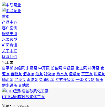
首页
产品中心
客户案例
服务支持
水泵选型
新闻资讯
关于中联
联系我们
化工泵
自平衡多级泵
多级泵
中开泵
长轴泵
单级泵
化工泵
排污泵
管
道泵
自吸泵
潜水泵
油泵
冷凝泵
热水泵
渣浆泵
真空泵
泥浆泵
轴流泵
混流泵
消防泵
柴油机泵
立式多级泵
一体化泵站
恒压
供水设备
其他泵
UHB型耐腐蚀砂浆化工泵
流量：5-500m³/h