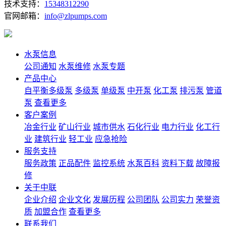
技术支持：
15348312290
官网邮箱：
info@zlpumps.com
水泵信息
公司通知
水泵维修
水泵专题
产品中心
自平衡多级泵
多级泵
单级泵
中开泵
化工泵
排污泵
管道
泵
查看更多
客户案例
冶金行业
矿山行业
城市供水
石化行业
电力行业
化工行
业
建筑行业
轻工业
应急抢险
服务支持
服务政策
正品配件
监控系统
水泵百科
资料下载
故障报
修
关于中联
企业介绍
企业文化
发展历程
公司团队
公司实力
荣誉资
质
加盟合作
查看更多
联系我们