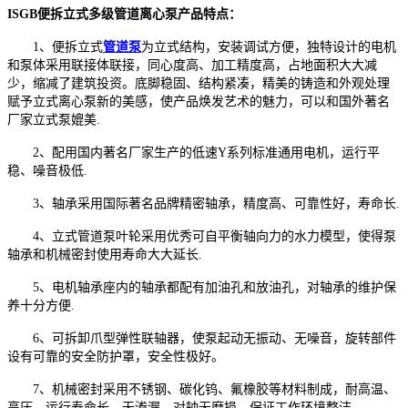
ISGB便拆立式多级管道离心泵产品特点：
1、便拆立式
管道泵
为立式结构，安装调试方便，独特设计的电机
和泵体采用联接体联接，同心度高、加工精度高，占地面积大大减
少，缩减了建筑投资。底脚稳固、结构紧凑，精美的铸造和外观处理
赋予立式离心泵新的美感，使产品焕发艺术的魅力，可以和国外著名
厂家立式泵媲美.
2、配用国内著名厂家生产的低速Y系列标准通用电机，运行平
稳、噪音极低.
3、轴承采用国际著名品牌精密轴承，精度高、可靠性好，寿命长.
4、立式管道泵叶轮采用优秀可自平衡轴向力的水力模型，使得泵
轴承和机械密封使用寿命大大延长.
5、电机轴承座内的轴承都配有加油孔和放油孔，对轴承的维护保
养十分方便.
6、可拆卸爪型弹性联轴器，使泵起动无振动、无噪音，旋转部件
设有可靠的安全防护罩，安全性极好。
7、机械密封采用不锈钢、碳化钨、氟橡胶等材料制成，耐高温、
高压、运行寿命长，无渗漏，对轴无磨损，保证工作环境整洁.