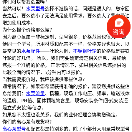
你们可以帮我选型吗？
当然可以！
水泵型号
选择不准确的话，问题是很大的，您拿回
去之后，要么选小了无法满足使用需求，要么选大了费电费油
增加使用成本。
为什么报个价格那么慢？
因为离心泵属于非标定制，型号很多，价格范围也很大。 即
便同一个型号，所用材质和配置不一样，价格差异也很大，以
最常见的
水泵配件
——叶轮为例，
不锈钢叶轮
的价格就是铸铁
叶轮的好几倍。 所以，我们需要确定清楚相关信息，最终给
您报一个准确的价格。 正常情况下，如果相关信息您提供的
比较全面的情况下，5分钟内可以报价。
当我需要报价时，我应该提供哪些信息?
通常情况下，如果您希望获得准确的报价，建议您提供这些信
息给我们：
水泵流量
、扬程，现场工作电压、频率，输送液体
的温度、PH值、固体颗粒物含量，现场安装条件(卧式安装还
是立式安装)等信息。
如果您不太懂也没关系，我们的业务经理会协助您确定。
你们的离心泵有现货吗?
离心泵型号
和配置都是特别多的，除了小部分大用量常规型号