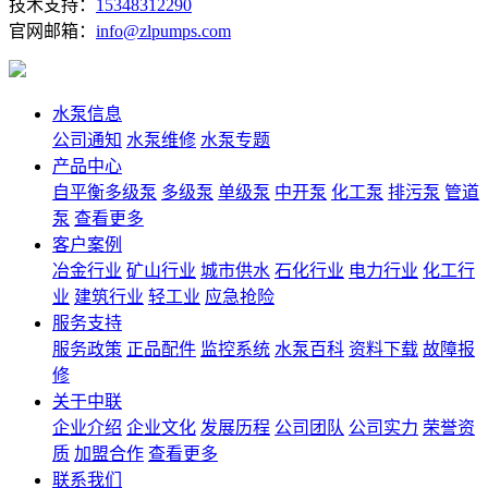
技术支持：
15348312290
官网邮箱：
info@zlpumps.com
水泵信息
公司通知
水泵维修
水泵专题
产品中心
自平衡多级泵
多级泵
单级泵
中开泵
化工泵
排污泵
管道
泵
查看更多
客户案例
冶金行业
矿山行业
城市供水
石化行业
电力行业
化工行
业
建筑行业
轻工业
应急抢险
服务支持
服务政策
正品配件
监控系统
水泵百科
资料下载
故障报
修
关于中联
企业介绍
企业文化
发展历程
公司团队
公司实力
荣誉资
质
加盟合作
查看更多
联系我们