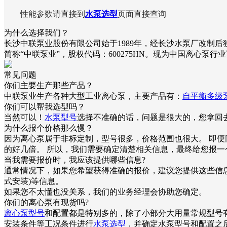
性能参数请直接到
水泵选型
页面直接查询
为什么选择我们？
长沙中联泵业股份有限公司始于1989年，经长沙水泵厂改制后
简称“中联泵业”，股权代码：600275HN。现为中国离心泵
常见问题
你们主要生产那些产品？
中联泵业生产各种大型工业离心泵，主要产品有：
自平衡多级
你们可以帮我选型吗？
当然可以！
水泵型号
选择不准确的话，问题是很大的，您拿回
为什么报个价格那么慢？
因为离心泵属于非标定制，型号很多，价格范围也很大。 即
的好几倍。 所以，我们需要确定清楚相关信息，最终给您报一
当我需要报价时，我应该提供哪些信息?
通常情况下，如果您希望获得准确的报价，建议您提供这些信
式安装)等信息。
如果您不太懂也没关系，我们的业务经理会协助您确定。
你们的离心泵有现货吗?
离心泵型号
和配置都是特别多的，除了小部分大用量常规型号
安装条件等工况条件进行
水泵选型
，并确定水泵型号和配置之