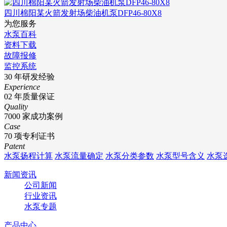
四川棉阳某火箭发射场柴油机泵DFP46-80X8
为您服务
水泵百科
资料下载
故障报修
监控系统
30
年研发经验
Experience
02
年质量保证
Quality
7000
家成功案例
Case
70
项专利证书
Patent
水泵扬程计算
水泵流量确定
水泵分类参数
水泵型号含义
水泵
新闻资讯
公司新闻
行业资讯
水泵专题
产品中心