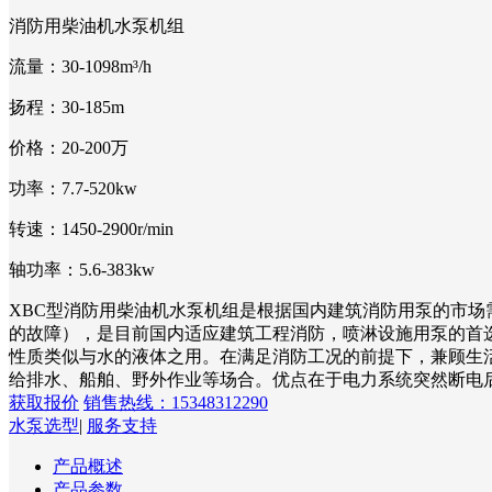
消防用柴油机水泵机组
流量：
30-1098m³/h
扬程：
30-185m
价格：
20-200万
功率：
7.7-520kw
转速：
1450-2900r/min
轴功率：
5.6-383kw
XBC型消防用柴油机水泵机组是根据国内建筑消防用泵的市
的故障），是目前国内适应建筑工程消防，喷淋设施用泵的首选产
性质类似与水的液体之用。在满足消防工况的前提下，兼顾生
给排水、船舶、野外作业等场合。优点在于电力系统突然断电
获取报价
销售热线：15348312290
水泵选型
|
服务支持
产品概述
产品参数