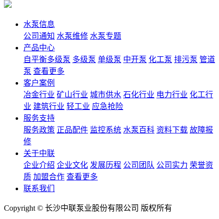
水泵信息
公司通知
水泵维修
水泵专题
产品中心
自平衡多级泵
多级泵
单级泵
中开泵
化工泵
排污泵
管道
泵
查看更多
客户案例
冶金行业
矿山行业
城市供水
石化行业
电力行业
化工行
业
建筑行业
轻工业
应急抢险
服务支持
服务政策
正品配件
监控系统
水泵百科
资料下载
故障报
修
关于中联
企业介绍
企业文化
发展历程
公司团队
公司实力
荣誉资
质
加盟合作
查看更多
联系我们
Copyright © 长沙中联泵业股份有限公司 版权所有