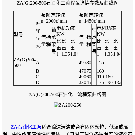
ZA(G)200-500石油化工流程泵详情参数及曲线图
泵额定转速
泵额定转速
n=2900r/ min
n=1450r/ min
叶
电机功率
电机功率
轴
轴
轮
KW
KW
型号
流
扬
承
流
扬
承
型
比
比
比
比
比
比
量
程
架
量
程
架
式
重
重
重
重
重
重
号
号
1
1.35
1.84
1
1.35
1.84
ZA(G)200-
A
495
80
55
500
B
470
75
160
C
400
60
110
160
D
330
45
75
90
132
ZA(G)200-500石油化工流程泵曲线图
ZA石油化工泵
适合输送清洁或含有固体颗粒，低温或高
温，中性或有腐蚀性的液体，尤其对于输送各种温度的液态石