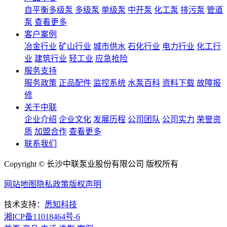
自平衡多级泵
多级泵
单级泵
中开泵
化工泵
排污泵
管道
泵
查看更多
客户案例
冶金行业
矿山行业
城市供水
石化行业
电力行业
化工行
业
建筑行业
轻工业
应急抢险
服务支持
服务政策
正品配件
监控系统
水泵百科
资料下载
故障报
修
关于中联
企业介绍
企业文化
发展历程
公司团队
公司实力
荣誉资
质
加盟合作
查看更多
联系我们
Copyright © 长沙中联泵业股份有限公司 版权所有
网站地图
隐私政策
版权声明
技术支持：
悉知科技
湘ICP备11018464号-6