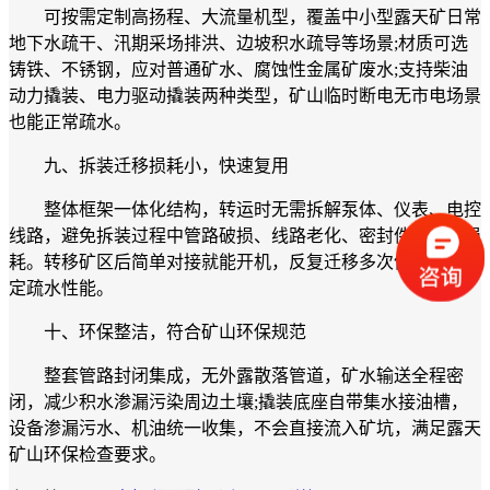
可按需定制高扬程、大流量机型，覆盖中小型露天矿日常
地下水疏干、汛期采场排洪、边坡积水疏导等场景;材质可选
铸铁、不锈钢，应对普通矿水、腐蚀性金属矿废水;支持柴油
动力撬装、电力驱动撬装两种类型，矿山临时断电无市电场景
也能正常疏水。
九、拆装迁移损耗小，快速复用
整体框架一体化结构，转运时无需拆解泵体、仪表、电控
线路，避免拆装过程中管路破损、线路老化、密封件失效等损
耗。转移矿区后简单对接就能开机，反复迁移多次依旧保持稳
定疏水性能。
十、环保整洁，符合矿山环保规范
整套管路封闭集成，无外露散落管道，矿水输送全程密
闭，减少积水渗漏污染周边土壤;撬装底座自带集水接油槽，
设备渗漏污水、机油统一收集，不会直接流入矿坑，满足露天
矿山环保检查要求。