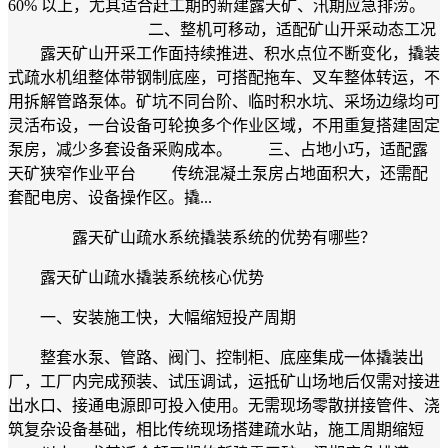
60% 以上，尤其适合赶工期的新建露天矿、汛期应急排涝。
二、整机可移动，适配矿山开采动态工况
露天矿山开采工作面持续推进、积水点位不断变化，撬装
式疏水机组整体带钢制底座，可搭配拖车、叉车整体转运，不
用拆解管路泵体。矿坑不同台阶、临时积水坑、采场边缘均可
灵活布设，一台设备可轮换多个作业区域，不用重复搭建固定
泵房，减少多套设备采购成本。 三、占地小巧，适配露
天矿狭窄作业平台 传统混凝土泵房占地面积大，还需配
套配电房、设备操作区。撬...
露天矿山疏水系统撬装系统的优势有哪些？
露天矿山疏水撬装系统核心优势
一、安装施工快，大幅缩短投产周期
整套水泵、管路、阀门、控制柜、底座集成一体撬装出
厂，工厂内完成预装、试压调试，运抵矿山场地后仅需对接进
出水口、接通电源即可投入使用。无需现场零散拼接管件、浇
筑复杂设备基础，相比传统现场搭建疏水站，施工周期缩短