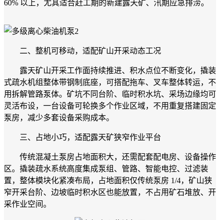
60% 以上，尤其适合赶工期的新建露天矿、汛期应急排涝。
二、整机可移动，适配矿山开采动态工况
露天矿山开采工作面持续推进、积水点位不断变化，撬装
式疏水机组整体带钢制底座，可搭配拖车、叉车整体转运，不
用拆解管路泵体。矿坑不同台阶、临时积水坑、采场边缘均可
灵活布设，一台设备可轮换多个作业区域，不用重复搭建固定
泵房，减少多套设备采购成本。
三、占地小巧，适配露天矿狭窄作业平台
传统混凝土泵房占地面积大，还需配套配电房、设备操作
区。撬装疏水系统高度集成泵组、管路、智能电控、过滤装
置，整体模块化紧凑布局，占地面积仅传统泵房 1/4，矿山狭
窄开采台阶、边坡临时积水区也能放置，不占用矿石堆放、开
采作业空间。