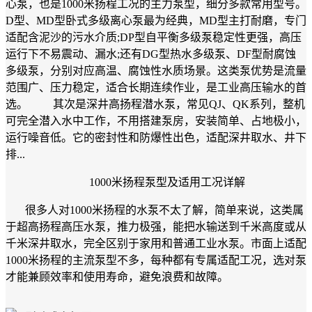
心泵，也是1000米扬程工况的主力泵型，细分多款常用型号。
D型、MD型卧式多级离心泵最为经典，MD型主打耐磨，专门
适配含泥沙的污水介质;DP型自平衡多级泵稳定性更强，高压
运行下不易震动、漏水;还有DG型热水多级泵、DF型耐腐蚀
多级泵，分别对应高温、腐蚀性水质场景。这类泵优势是流量
范围广、压力稳定，适合长期连续作业，是工业高压输水的首
选。 其次是深井高扬程潜水泵，常见QJ、QK系列，整机
可完全潜入水中工作，不用搭建泵房，安装简单、占地极小，
运行噪音低。它的密封性和防爆性出色，适配深井取水、井下
排...
1000米扬程泵型及适用工况详解
很多人对1000米扬程的水泵不太了解，简单来说，这类属
于超高扬程高压水泵，推力极强，能把水输送到千米高度或从
千米深井取水，完全区别于家用和普通工业水泵。市面上适配
1000米扬程的主流泵型不多，每种都有专属适配工况，选对泵
才能兼顾效率和使用寿命，避免浪费和故障。