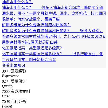
抽海水用什么泵？
抽海水用什么泵？ 很多人抽海水都会踩坑：随便买个普
通水泵，用不了一两个月就生锈、漏水、烧坏机芯。核心原因
很简单：海水含盐量高，氯离子腐
矿用多级泵为什么要选择耐磨材质的呢？
矿用多级泵为什么要选择耐磨材质的呢？ 很多人疑惑，
普通多级泵常规材质就能满足使用，为什么矿用多级泵必须专
用耐磨材质?核心原因就是矿山井
化工泵是指某一类型泵还是多级泵？
化工泵是指某一类型泵还是多级泵？ 很多接触泵业、化
工设备的朋友，刚开始都会搞混
查看水泵知识
30
年研发经验
Experience
02
年质量保证
Quality
7000
家成功案例
Case
70
项专利证书
Patent