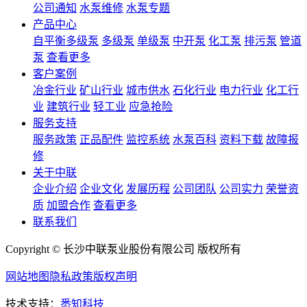
公司通知
水泵维修
水泵专题
产品中心
自平衡多级泵
多级泵
单级泵
中开泵
化工泵
排污泵
管道
泵
查看更多
客户案例
冶金行业
矿山行业
城市供水
石化行业
电力行业
化工行
业
建筑行业
轻工业
应急抢险
服务支持
服务政策
正品配件
监控系统
水泵百科
资料下载
故障报
修
关于中联
企业介绍
企业文化
发展历程
公司团队
公司实力
荣誉资
质
加盟合作
查看更多
联系我们
Copyright © 长沙中联泵业股份有限公司 版权所有
网站地图
隐私政策
版权声明
技术支持：
悉知科技