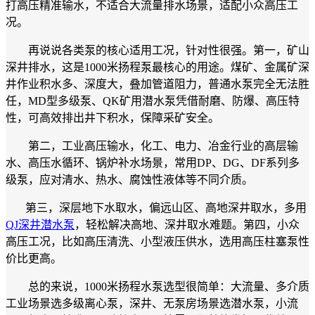
打高压精准输水，不适合大流量排水场景，适配小众高压工
况。
再说说各类泵的核心适用工况，针对性很强。第一，矿山
深井排水，这是1000米扬程泵最核心的用途。煤矿、金属矿深
井作业积水多、深度大，叠加管道阻力，普通水泵完全无法胜
任，MD型多级泵、QK矿用潜水泵凭借耐磨、防爆、高压特
性，可高效排出井下积水，保障采矿安全。
第二，工业高压输水，化工、电力、冶金行业的高层输
水、高压水循环、锅炉补水场景，常用DP、DG、DF系列多
级泵，应对清水、热水、腐蚀性液体等不同介质。
第三，深层地下水取水，偏远山区、高地深井取水，多用
QJ深井潜水泵
，轻松解决高地、深井取水难题。第四，小众
高压工况，比如高压清洗、小型液压供水，选用高压柱塞泵性
价比更高。
总的来说，1000米扬程水泵选型很简单：大流量、多介质
工业场景选多级离心泵，深井、无泵房场景选潜水泵，小流