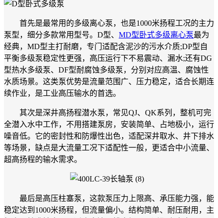
首先是最常用的多级离心泵，也是1000米扬程工况的主力
泵型，细分多款常用型号。D型、
MD型卧式多级离心泵
最为
经典，MD型主打耐磨，专门适配含泥沙的污水介质;DP型自
平衡多级泵稳定性更强，高压运行下不易震动、漏水;还有DG
型热水多级泵、DF型耐腐蚀多级泵，分别对应高温、腐蚀性
水质场景。这类泵优势是流量范围广、压力稳定，适合长期连
续作业，是工业高压输水的首选。
其次是深井高扬程潜水泵，常见QJ、QK系列，整机可完
全潜入水中工作，不用搭建泵房，安装简单、占地极小，运行
噪音低。它的密封性和防爆性出色，适配深井取水、井下排水
等场景，缺点是大流量工况下适配性一般，更适合中小流量、
超高扬程的输水需求。
最后是高压柱塞泵，这款泵压力上限高、承压能力强，能
稳定达到1000米扬程，但流量偏小。结构简单、耐压耐用，主