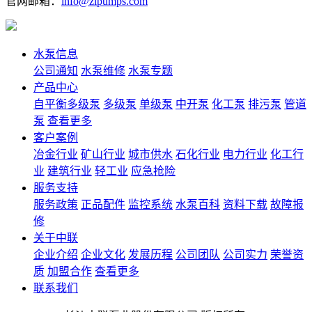
官网邮箱：
info@zlpumps.com
水泵信息
公司通知
水泵维修
水泵专题
产品中心
自平衡多级泵
多级泵
单级泵
中开泵
化工泵
排污泵
管道
泵
查看更多
客户案例
冶金行业
矿山行业
城市供水
石化行业
电力行业
化工行
业
建筑行业
轻工业
应急抢险
服务支持
服务政策
正品配件
监控系统
水泵百科
资料下载
故障报
修
关于中联
企业介绍
企业文化
发展历程
公司团队
公司实力
荣誉资
质
加盟合作
查看更多
联系我们