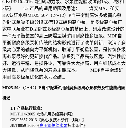
GB/T3216-2016《回转动力泵、水泵性能验收试验1级、2级和
3级》 1.2 产品的适用范围及用途： 煤安MA、矿安
KA认证水泵MD25-50×（2～12）P自平衡耐腐蚀多级离心泵
为卧式单吸多级分段式/节段式结构离心泵，是多级离心泵厂
家中联泵业在D型卧式多级离心泵的基础上，研发改进设计的
一种无平衡装置的高压防爆型煤矿用耐腐蚀多级泵。MDP自
平衡耐腐多级泵将传统的结构形式进行了改革创新，取消了多
级离心泵的轴向力平衡机构，取消了平衡盘装置，是传统多级
离心泵最好的更新换代产品。该系列产品高效区宽、汽蚀性能
好、运行平稳、易损件少，可靠性大大提高，用户维修成本大
大降低，从而降低泵的寿命周期成本。 MDP自平衡煤矿
用耐腐多级泵优化的水力及结...
MD25-50×（2～12）P自平衡煤矿用耐腐多级离心泵参数及性能曲线图
概述
1.1 产品执行标准：
MT/T114-2005《煤矿用多级离心泵》
GB/T5657-2013《离心泵技术条件（I类）》
JB/T8059-2020《
高压锅炉给水泵
技术条件》