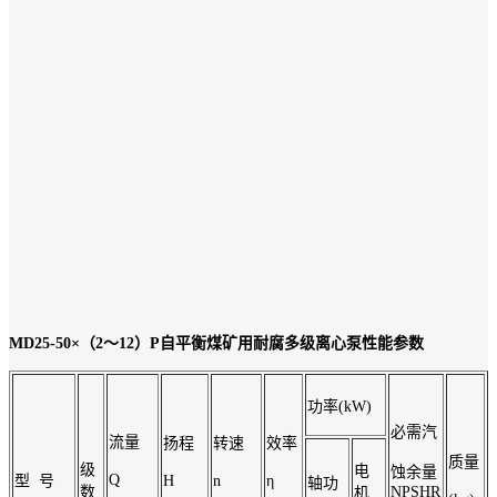
MD25-50×（2～12）P
自平衡煤矿用耐腐多级离心泵性能参数
功率(kW)
必需汽
流量
扬程
转速
效率
质量
级
电
蚀余量
Q
型 号
H
n
η
轴功
数
NPSHR
机