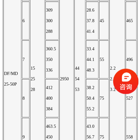
309
28.6
6
300
37.8
45
465
288
41.4
360.5
33.4
7
350
44.1
55
496
15
44
2.2
336
48.3
DF/MD
25
2950
54
2.8
25-50P
412
38.2
28
53
3.2
8
400
50.4
75
527
384
55.2
463.5
43.0
9
450
56.7
75
558