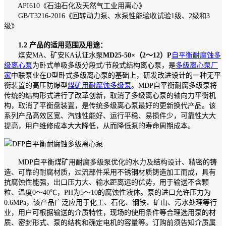
API610《石油石化及天然气工业用离心》
GB/T3216-2016《回转动力泵、水泵性能验收试验1级、2级和3
级》
1.2 产品的适用范围及用途：
煤安MA、矿安KA认证水泵
MD25-50×（2～12）P
自平衡耐腐蚀多
级离心泵
为卧式单吸多级分段式/节段式结构离心泵，是
多级离心泵厂
家
中联泵业在D型卧式多级离心泵的基础上，研发改进设计的一种无平
衡装置的高压防爆型
煤矿用耐腐蚀多级泵
。MDP自平衡耐腐多级泵将
传统的结构形式进行了改革创新，取消了多级离心泵的轴向力平衡机
构，取消了平衡盘装置，是传统多级离心泵最好的更新换代产品。该
系列产品高效区宽、汽蚀性能好、运行平稳、易损件少，可靠性大大
提高，用户维修成本大大降低，从而降低泵的寿命周期成本。
MDP自平衡煤矿用耐腐多级泵优化的水力及结构设计、精密的铸
造、可靠的耐腐材质，过流部件采用不锈钢材质铸造加工而成，具有
抗腐蚀性能强，出口压力大、输水距离远的优势，用于输送不含颗
粒、温度0～40℃，PH为5～10的腐蚀性液体。泵的进口允许压力为
0.6MPa，该产品广泛应用于化工、石化、钢铁、矿山、污水处理等行
业，用户可根据输送的介质特性，现场的使用条件等合理选用泵的材
质、密封形式、泵的结构和确定电机的容量等。订购前须告知介质属