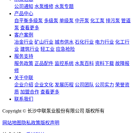
公司通知
水泵维修
水泵专题
产品中心
自平衡多级泵
多级泵
单级泵
中开泵
化工泵
排污泵
管道
泵
查看更多
客户案例
冶金行业
矿山行业
城市供水
石化行业
电力行业
化工行
业
建筑行业
轻工业
应急抢险
服务支持
服务政策
正品配件
监控系统
水泵百科
资料下载
故障报
修
关于中联
企业介绍
企业文化
发展历程
公司团队
公司实力
荣誉资
质
加盟合作
查看更多
联系我们
Copyright © 长沙中联泵业股份有限公司 版权所有
网站地图
隐私政策
版权声明