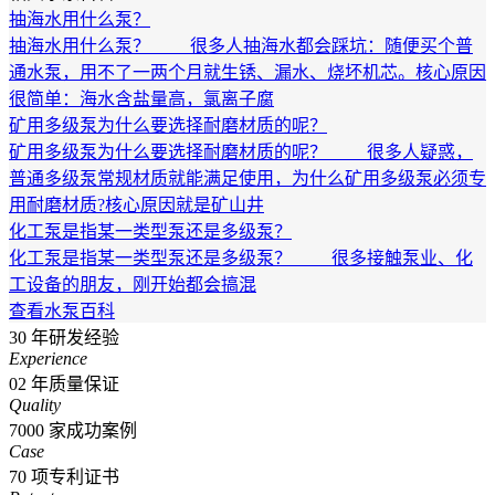
抽海水用什么泵？
抽海水用什么泵？ 很多人抽海水都会踩坑：随便买个普
通水泵，用不了一两个月就生锈、漏水、烧坏机芯。核心原因
很简单：海水含盐量高，氯离子腐
矿用多级泵为什么要选择耐磨材质的呢？
矿用多级泵为什么要选择耐磨材质的呢？ 很多人疑惑，
普通多级泵常规材质就能满足使用，为什么矿用多级泵必须专
用耐磨材质?核心原因就是矿山井
化工泵是指某一类型泵还是多级泵？
化工泵是指某一类型泵还是多级泵？ 很多接触泵业、化
工设备的朋友，刚开始都会搞混
查看水泵百科
30
年研发经验
Experience
02
年质量保证
Quality
7000
家成功案例
Case
70
项专利证书