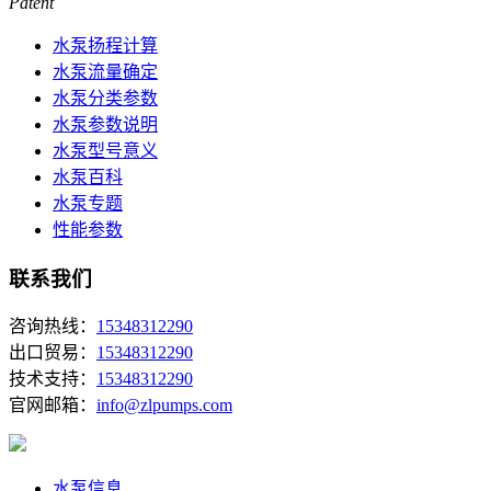
Patent
水泵扬程计算
水泵流量确定
水泵分类参数
水泵参数说明
水泵型号意义
水泵百科
水泵专题
性能参数
联系我们
咨询热线：
15348312290
出口贸易：
15348312290
技术支持：
15348312290
官网邮箱：
info@zlpumps.com
水泵信息