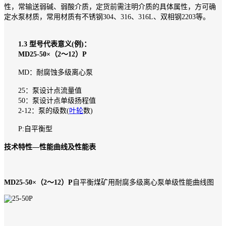
性，常输送弱碱、弱酸介质，定货前需注明介质的具体属性，方可确
定水泵材质，常用材质有不锈钢304、316、316L、双相钢2203等。
1.3 型号代表意义(例)：
MD25-50×（2～12）P
MD：耐腐蚀多级离心泵
25：泵设计点流量值
50：泵设计点单级扬程值
2-12：泵的级数(
叶轮
数)
P:自平衡型
技术特性—性能曲线及性能表
MD25-50×（2～12）P
自平衡煤矿用耐腐多级离心泵单级性能曲线图