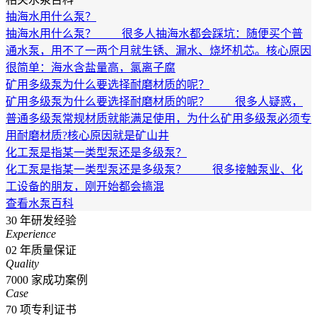
抽海水用什么泵？
抽海水用什么泵？ 很多人抽海水都会踩坑：随便买个普
通水泵，用不了一两个月就生锈、漏水、烧坏机芯。核心原因
很简单：海水含盐量高，氯离子腐
矿用多级泵为什么要选择耐磨材质的呢？
矿用多级泵为什么要选择耐磨材质的呢？ 很多人疑惑，
普通多级泵常规材质就能满足使用，为什么矿用多级泵必须专
用耐磨材质?核心原因就是矿山井
化工泵是指某一类型泵还是多级泵？
化工泵是指某一类型泵还是多级泵？ 很多接触泵业、化
工设备的朋友，刚开始都会搞混
查看水泵百科
30
年研发经验
Experience
02
年质量保证
Quality
7000
家成功案例
Case
70
项专利证书