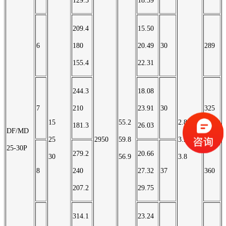
129.5
18.59
209.4
15.50
6
180
20.49
30
289
155.4
22.31
244.3
18.08
7
210
23.91
30
325
15
55.2
2.8
181.3
26.03
DF/MD
25
2950
59.8
3.2
25-30P
279.2
20.66
30
56.9
3.8
8
240
27.32
37
360
207.2
29.75
314.1
23.24