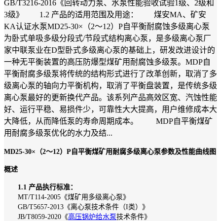
GB/T3216-2016《回转动力泵、水泵性能验收试验1级、2级和
3级》 1.2 产品的适用范围及用途： 煤安MA、矿安
KA认证水泵MD25-30×（2～12）P自平衡耐腐蚀多级离心泵
为卧式单吸多级分段式/节段式结构离心泵，是多级离心泵厂
家中联泵业在D型卧式多级离心泵的基础上，研发改进设计的
一种无平衡装置的高压防爆型煤矿用耐腐蚀多级泵。MDP自
平衡耐腐多级泵将传统的结构形式进行了改革创新，取消了多
级离心泵的轴向力平衡机构，取消了平衡盘装置，是传统多级
离心泵最好的更新换代产品。该系列产品高效区宽、汽蚀性能
好、运行平稳、易损件少，可靠性大大提高，用户维修成本大
大降低，从而降低泵的寿命周期成本。 MDP自平衡煤矿
用耐腐多级泵优化的水力及结...
MD25-30×（2～12）P自平衡煤矿用耐腐多级离心泵参数及性能曲线图
概述
1.1 产品执行标准：
MT/T114-2005《煤矿用多级离心泵》
GB/T5657-2013《离心泵技术条件（I类）》
JB/T8059-2020《
高压锅炉给水泵
技术条件》