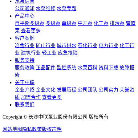
水泵信息
公司通知
水泵维修
水泵专题
产品中心
自平衡多级泵
多级泵
单级泵
中开泵
化工泵
排污泵
管道
泵
查看更多
客户案例
冶金行业
矿山行业
城市供水
石化行业
电力行业
化工行
业
建筑行业
轻工业
应急抢险
服务支持
服务政策
正品配件
监控系统
水泵百科
资料下载
故障报
修
关于中联
企业介绍
企业文化
发展历程
公司团队
公司实力
荣誉资
质
加盟合作
查看更多
联系我们
Copyright © 长沙中联泵业股份有限公司 版权所有
网站地图
隐私政策
版权声明