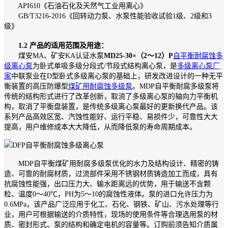
API610《石油石化及天然气工业用离心》
GB/T3216-2016《回转动力泵、水泵性能验收试验1级、2级和3
级》
1.2 产品的适用范围及用途：
煤安MA、矿安KA认证水泵
MD25-30×（2～12）P
自平衡耐腐蚀多
级离心泵
为卧式单吸多级分段式/节段式结构离心泵，是
多级离心泵厂
家
中联泵业在D型卧式多级离心泵的基础上，研发改进设计的一种无平
衡装置的高压防爆型
煤矿用耐腐蚀多级泵
。MDP自平衡耐腐多级泵将
传统的结构形式进行了改革创新，取消了多级离心泵的轴向力平衡机
构，取消了平衡盘装置，是传统多级离心泵最好的更新换代产品。该
系列产品高效区宽、汽蚀性能好、运行平稳、易损件少，可靠性大大
提高，用户维修成本大大降低，从而降低泵的寿命周期成本。
MDP自平衡煤矿用耐腐多级泵优化的水力及结构设计、精密的铸
造、可靠的耐腐材质，过流部件采用不锈钢材质铸造加工而成，具有
抗腐蚀性能强，出口压力大、输水距离远的优势，用于输送不含颗
粒、温度0～40℃，PH为5～10的腐蚀性液体。泵的进口允许压力为
0.6MPa，该产品广泛应用于化工、石化、钢铁、矿山、污水处理等行
业，用户可根据输送的介质特性，现场的使用条件等合理选用泵的材
质、密封形式、泵的结构和确定电机的容量等。订购前须告知介质属