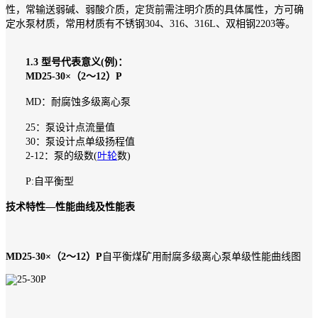
性，常输送弱碱、弱酸介质，定货前需注明介质的具体属性，方可确
定水泵材质，常用材质有不锈钢304、316、316L、双相钢2203等。
1.3 型号代表意义(例)：
MD25-30×（2～12）P
MD：耐腐蚀多级离心泵
25：泵设计点流量值
30：泵设计点单级扬程值
2-12：泵的级数(
叶轮
数)
P:自平衡型
技术特性—性能曲线及性能表
MD25-30×（2～12）P
自平衡煤矿用耐腐多级离心泵单级性能曲线图