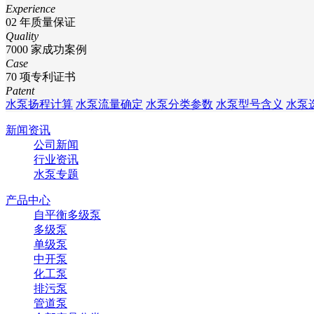
Experience
02
年质量保证
Quality
7000
家成功案例
Case
70
项专利证书
Patent
水泵扬程计算
水泵流量确定
水泵分类参数
水泵型号含义
水泵
新闻资讯
公司新闻
行业资讯
水泵专题
产品中心
自平衡多级泵
多级泵
单级泵
中开泵
化工泵
排污泵
管道泵