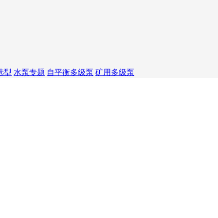
选型
水泵专题
自平衡多级泵
矿用多级泵