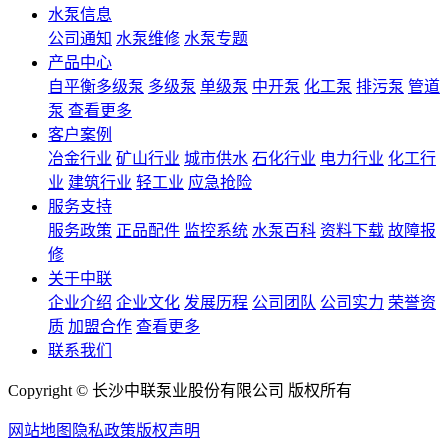
水泵信息
公司通知
水泵维修
水泵专题
产品中心
自平衡多级泵
多级泵
单级泵
中开泵
化工泵
排污泵
管道
泵
查看更多
客户案例
冶金行业
矿山行业
城市供水
石化行业
电力行业
化工行
业
建筑行业
轻工业
应急抢险
服务支持
服务政策
正品配件
监控系统
水泵百科
资料下载
故障报
修
关于中联
企业介绍
企业文化
发展历程
公司团队
公司实力
荣誉资
质
加盟合作
查看更多
联系我们
Copyright © 长沙中联泵业股份有限公司 版权所有
网站地图
隐私政策
版权声明