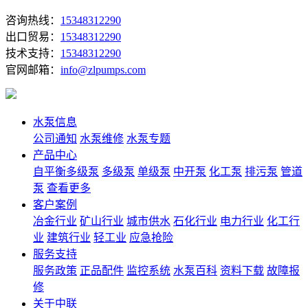
咨询热线：
15348312290
出口贸易：
15348312290
技术支持：
15348312290
官网邮箱：
info@zlpumps.com
水泵信息
公司通知
水泵维修
水泵专题
产品中心
自平衡多级泵
多级泵
单级泵
中开泵
化工泵
排污泵
管道
泵
查看更多
客户案例
冶金行业
矿山行业
城市供水
石化行业
电力行业
化工行
业
建筑行业
轻工业
应急抢险
服务支持
服务政策
正品配件
监控系统
水泵百科
资料下载
故障报
修
关于中联