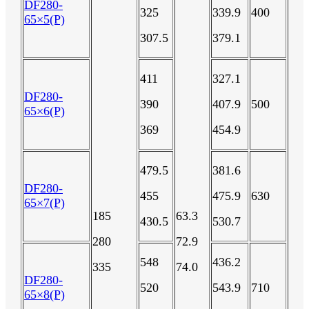
DF280-
325
339.9
400
65×5(P)
307.5
379.1
411
327.1
DF280-
390
407.9
500
65×6(P)
369
454.9
479.5
381.6
DF280-
455
475.9
630
65×7(P)
185
63.3
430.5
530.7
280
72.9
548
436.2
335
74.0
DF280-
520
543.9
710
65×8(P)