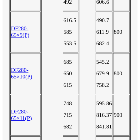
492
606.6
616.5
490.7
DF280-
585
611.9
800
65×9(P)
553.5
682.4
685
545.2
DF280-
650
679.9
800
65×10(P)
615
758.2
748
595.86
DF280-
715
816.37
900
65×11(P)
682
841.81