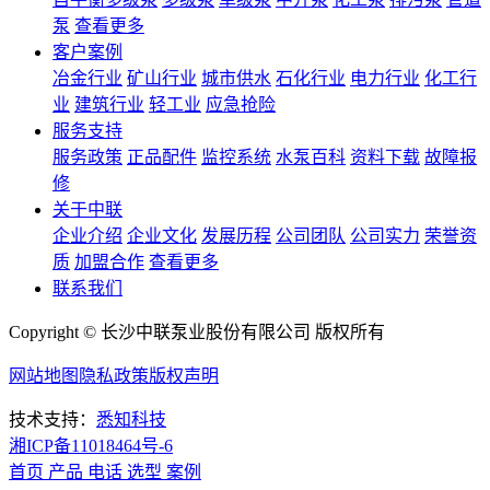
泵
查看更多
客户案例
冶金行业
矿山行业
城市供水
石化行业
电力行业
化工行
业
建筑行业
轻工业
应急抢险
服务支持
服务政策
正品配件
监控系统
水泵百科
资料下载
故障报
修
关于中联
企业介绍
企业文化
发展历程
公司团队
公司实力
荣誉资
质
加盟合作
查看更多
联系我们
Copyright © 长沙中联泵业股份有限公司 版权所有
网站地图
隐私政策
版权声明
技术支持：
悉知科技
湘ICP备11018464号-6
首页
产品
电话
选型
案例