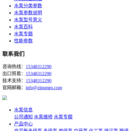
水泵分类参数
水泵参数说明
水泵型号意义
水泵百科
水泵专题
性能参数
联系我们
咨询热线：
15348312290
出口贸易：
15348312290
技术支持：
15348312290
官网邮箱：
info@zlpumps.com
水泵信息
公司通知
水泵维修
水泵专题
产品中心
自平衡多级泵
多级泵
单级泵
中开泵
化工泵
排污泵
管道