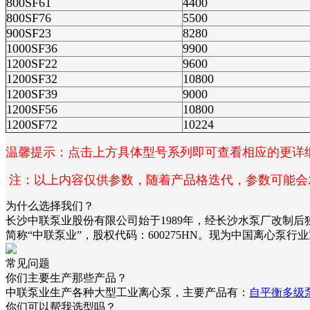
800SF61
4400
800SF76
5500
900SF23
8280
1000SF36
9900
1200SF22
9600
1200SF32
10800
1200SF39
9000
1200SF56
10800
1200SF72
10224
温馨提示：点击上方具体型号系列即可查看相应的更详
注：以上内容仅供参数，随着产品格迭代，参数可能会
为什么选择我们？
长沙中联泵业股份有限公司始于1989年，经长沙水泵厂改制后
简称“中联泵业”，股权代码：600275HN。现为中国离心泵
常见问题
你们主要生产那些产品？
中联泵业生产各种大型工业离心泵，主要产品有：
自平衡多级
你们可以帮我选型吗？