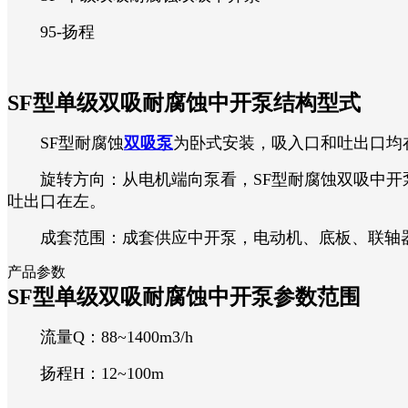
95-扬程
SF型单级双吸耐腐蚀中开泵结构型式
SF型耐腐蚀
双吸泵
为卧式安装，吸入口和吐出口均
旋转方向：从电机端向泵看，SF型耐腐蚀双吸中开泵
吐出口在左。
成套范围：成套供应中开泵，电动机、底板、联轴
产品参数
SF型单级双吸耐腐蚀中开泵参数范围
流量Q：88~1400m3/h
扬程H：12~100m