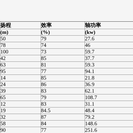
扬程
效率
轴功率
(m)
(%)
(kw)
50
79
27.6
78
74
46
100
73
59.7
42
85
37.7
63
81
59.3
95
77
94.1
14
85
21.8
24
86
36.9
39
83
62.1
65
79
108.7
12
83
31.1
19
84.5
48.4
32
87
79.2
58
84
148.6
90
77
251.6