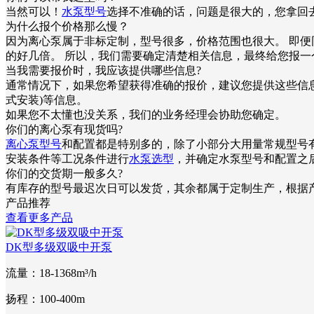
当然可以！
水泵型号
选择不准确的话，问题是很大的，您拿回
为什么报个价格那么慢？
因为离心泵属于非标定制，型号很多，价格范围也很大。 即
的好几倍。 所以，我们需要确定清楚相关信息，最终给您报一
当我需要报价时，我应该提供哪些信息?
通常情况下，如果您希望获得准确的报价，建议您提供这些信
式安装)等信息。
如果您不太懂也没关系，我们的业务经理会协助您确定。
你们的离心泵有现货吗?
离心泵型号
和配置都是特别多的，除了小部分大用量常规型号
安装条件等工况条件进行
水泵选型
，并确定水泵型号和配置之
你们的交货期一般多久?
有库存的型号最迟次日可以发货，其余都属于定制生产，根据产品大
产品推荐
查看更多产品
DK型多级双吸中开泵
流量：18-1368m³/h
扬程：100-400m