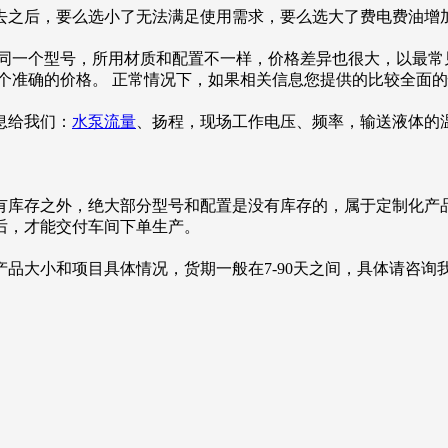
去之后，要么选小了无法满足使用需求，要么选大了费电费油增
便同一个型号，所用材质和配置不一样，价格差异也很大，以最常
个准确的价格。 正常情况下，如果相关信息您提供的比较全面的
息给我们：
水泵流量
、扬程，现场工作电压、频率，输送液体的温
有库存之外，绝大部分型号和配置是没有库存的，属于定制化产
后，才能交付车间下单生产。
小和项目具体情况，货期一般在7-90天之间，具体请咨询我们的业务