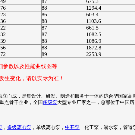
49
87
675.3
76
88
1294.4
23
86
603.4
36
88
1103.6
22
87
661.5
32
87
1082.5
39
88
1086.9
56
88
1872.8
72
89
2253.9
细参数以及性能曲线图等
发生变化，请以实际为准！
独立而成，是集设计、研发、制造和服务于一体的综合型国家高新技
行业重点骨干企业，全国
多级泵
大型专业厂家之一，总部位于中国历
泵
，
多级离心泵
，单级离心泵，
中开泵
，化工泵，潜水泵，管道