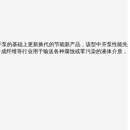
开泵的基础上更新换代的节能新产品，该型中开泵性能先
合成纤维等行业用于输送各种腐蚀或零污染的液体介质，