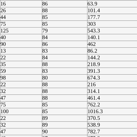
16
86
63.9
26
88
101.4
44
85
177.7
75
85
303
125
79
543.3
40
84
140.1
90
86
462
13
83
86.2
22
84
144.2
35
88
218.9
59
83
391.3
98
80
674.3
22
88
216
32
88
314.1
47
88
461.4
75
85
762.2
100
85
1016.3
22
89
370.5
32
89
538.9
47
90
782.7