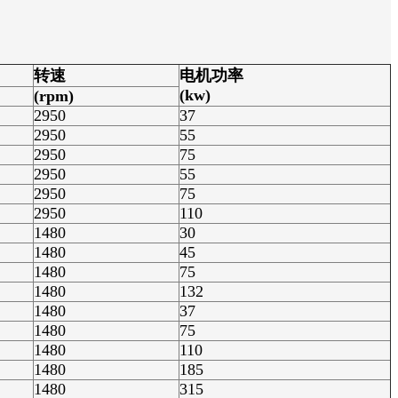
转速
电机功率
(kw)
(rpm)
2950
37
2950
55
2950
75
2950
55
2950
75
2950
110
1480
30
1480
45
1480
75
1480
132
1480
37
1480
75
1480
110
1480
185
1480
315