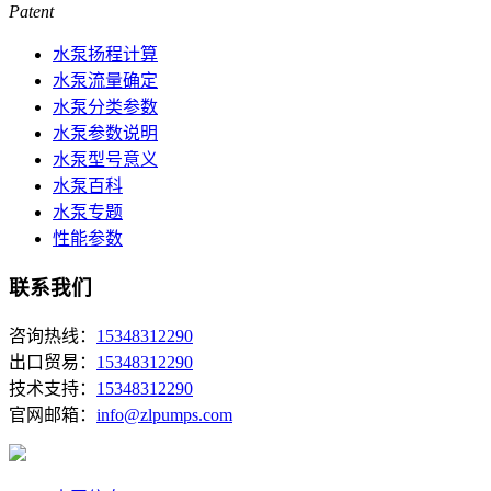
Patent
水泵扬程计算
水泵流量确定
水泵分类参数
水泵参数说明
水泵型号意义
水泵百科
水泵专题
性能参数
联系我们
咨询热线：
15348312290
出口贸易：
15348312290
技术支持：
15348312290
官网邮箱：
info@zlpumps.com