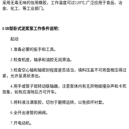
采用无毒无味的信用橡胶，工作温度可过120℃,广泛应用于食品、冶
金、化工、等工业部门。
I-IB型卧式泥浆泵工作条件说明：
起动
1.准备必要的扳手和工具。
2.检查机座，轴承和油腔无润滑油。
3.检查空心轴和轴密封程度是否适当，填料压盖不可将盘根压得过
紧，允许呈滴状渗出。
4.用手或管子钳转动联轴器，注意泵体内有无异物碰撞杂声和卡死
现象，如有应清除后方可开车。
5.将料液注满泵腔，切勿于磨擦运转，以免损坏衬套。
6.全开出液管的闸阀。
7.开电动机。