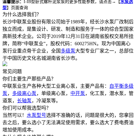
温馨提示：
I-IB型卧式螺杆泥浆泵的更多性能参数，请点击→
【
水泵选
型
】
页面查询
为什么选择我们？
长沙中联泵业股份有限公司始于1989年，经长沙水泵厂改制后
独立而成，是集设计、研发、制造和服务于一体的综合型国家
高新技术企业。公司于2019年12月31日在湖南省股权交易所挂
牌，简称“中联泵业”，股权代码：600275HN。现为中国离心
泵行业重点骨干企业，全国
多级泵
大型专业厂家之一，总部位
于中国历史文化名城湖南省长沙市。
常见问题
你们主要生产那些产品？
中联泵业生产各种大型工业离心泵，主要产品有：
自平衡多级
泵
，
多级离心泵
，单级离心泵，
中开泵
，化工泵，潜水泵，管
道泵，
长轴泵
，冷凝泵等。
你们可以帮我选型吗？
当然可以！
水泵型号
选择不准确的话，问题是很大的，您拿回
去之后，要么选小了无法满足使用需求，要么选大了费电费油
增加使用成本。