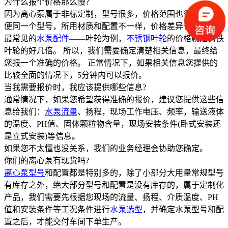
为什么报个价格那么慢？
因为离心泵属于非标定制，型号很多，价格范围也很大。 即
便同一个型号，所用材质和配置不一样，价格差异也很大，以
最常见的
水泵配件
——叶轮为例，
不锈钢叶轮
的价格就是铸铁
叶轮的好几倍。 所以，我们需要确定清楚相关信息，最终给
您报一个准确的价格。 正常情况下，如果相关信息您提供的
比较全面的情况下，5分钟内可以报价。
当我需要报价时，我应该提供哪些信息?
通常情况下，如果您希望获得准确的报价，建议您提供这些信
息给我们：
水泵流量
、扬程，现场工作电压、频率，输送液体
的温度、PH值、固体颗粒物含量，现场安装条件(卧式安装还
是立式安装)等信息。
如果您不太懂也没关系，我们的业务经理会协助您确定。
你们的离心泵有现货吗?
离心泵型号
和配置都是特别多的，除了小部分大用量常规型号
有库存之外，绝大部分型号和配置是没有库存的，属于定制化
产品，我们需要先根据您现场的流量、扬程、介质温度、PH
值和安装条件等工况条件进行
水泵选型
，并确定水泵型号和配
置之后，才能交付车间下单生产。