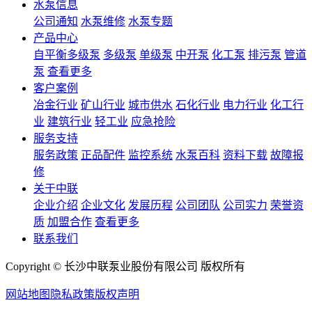
水泵信息
公司通知
水泵维修
水泵专题
产品中心
自平衡多级泵
多级泵
单级泵
中开泵
化工泵
排污泵
管道
泵
查看更多
客户案例
冶金行业
矿山行业
城市供水
石化行业
电力行业
化工行
业
建筑行业
轻工业
应急抢险
服务支持
服务政策
正品配件
监控系统
水泵百科
资料下载
故障报
修
关于中联
企业介绍
企业文化
发展历程
公司团队
公司实力
荣誉资
质
加盟合作
查看更多
联系我们
Copyright © 长沙中联泵业股份有限公司 版权所有
网站地图
隐私政策
版权声明