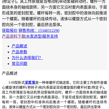
(称定子)。其工作原理是当电动机带动泵轴转动时，螺杆一方
面绕本身的轴线旋转，另一方面它又沿衬套内表面滚动，于是
形成泵的密封腔室。螺杆每转一周，密封腔中的液体向前推进
一个螺距。随着螺杆的连续传动，液体以螺旋方式从一个密封
腔向另一个密封腔，最后挤出泵体。
获取报价
销售热线：15348312290
产品资料下载
|
水泵选型
|
服务支持
产品概述
产品参数
为什么选择我们？
常见问题
产品概述
I-IB型卧式
泥浆泵
是一种单螺杆式输送泵，它的主要工作部件是偏
心螺旋体的螺杆(称转子)和内表面呈双线螺旋面的螺杆衬套(称定子)。
其工作原理是当电动机带动泵轴转动时，螺杆一方面绕本身的轴线旋
转，另一方面它又沿衬套内表面滚动，于是形成泵的密封腔室。螺杆
每转一周，密封腔中的液体向前推进一个螺距。随着螺杆的连续传
动，液体以螺旋方式从一个密封腔向另一个密封腔，最后挤出泵体