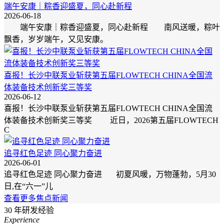
端午安康｜粽香迎盛夏，同心赴新程
2026-06-18
端午安康｜粽香迎盛夏，同心赴新程 南风送暖，粽叶
飘香，岁岁端午，又见安康。
喜报！长沙中联泵业斩获第五届FLOWTECH CHINA全国流
体装备技术创新奖三等奖
2026-06-12
喜报！长沙中联泵业斩获第五届FLOWTECH CHINA全国流
体装备技术创新奖三等奖 近日，2026第五届FLOWTECH
C
追寻红色足迹 同心聚力奋进
2026-06-01
追寻红色足迹 同心聚力奋进 初夏风暖，万物蓬勃，5月30
日,在“六一”儿
查看更多焦点新闻
30
年研发经验
Experience