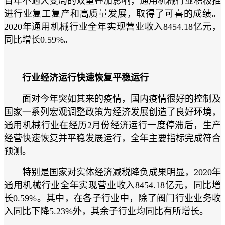
百年不遇大变局的双重叠加影响，通用机械行业积极推
进行业复工复产和高质量发展，取得了可喜的成绩。
2020年通用机械行业全年实现营业收入8454.18亿元，
同比增长0.59%。
行业经济运行快速恢复平稳运行
面对今年突如其来的疫情，国内疫情很好的控制及
国家一系列宏观调整政策为经济发展创造了良好环境，
通用机械行业在经历2月份经济运行一度停滞后，生产
经营快速恢复并平稳发展运行，全年主要指标完成符合
预测。
特别是国家对实体经济减税降负成果明显，2020年
通用机械行业全年实现营业收入8454.18亿元，同比增
长0.59%。其中，在各子行业中，除了阀门行业业务收
入同比下降5.23%外，其余子行业均同比有所增长。