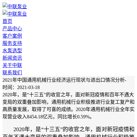
首页
产品中心
客户案例
服务支持
水泵选型
新闻资讯
关于中联
联系我们
2021年中国通用机械行业经济运行现状与进出口情况分析-
时间：2021-03-18
2020年，是“十三五”的收官之年，面对新冠疫情和百年不遇大
变局的双重叠加影响，通用机械行业积极推进行业复工复产和
高质量发展，取得了可喜的成绩。2020年通用机械行业全年实
现营业收入8454.18亿元，同比增长0.59%。
2020年，是“十三五”的收官之年，面对新冠疫情和