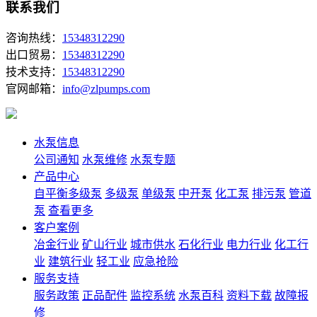
联系我们
咨询热线：
15348312290
出口贸易：
15348312290
技术支持：
15348312290
官网邮箱：
info@zlpumps.com
水泵信息
公司通知
水泵维修
水泵专题
产品中心
自平衡多级泵
多级泵
单级泵
中开泵
化工泵
排污泵
管道
泵
查看更多
客户案例
冶金行业
矿山行业
城市供水
石化行业
电力行业
化工行
业
建筑行业
轻工业
应急抢险
服务支持
服务政策
正品配件
监控系统
水泵百科
资料下载
故障报
修