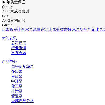
02
年质量保证
Quality
7000
家成功案例
Case
70
项专利证书
Patent
水泵扬程计算
水泵流量确定
水泵分类参数
水泵型号含义
水泵
新闻资讯
公司新闻
行业资讯
水泵专题
产品中心
自平衡多级泵
多级泵
单级泵
中开泵
化工泵
排污泵
管道泵
全部产品分类