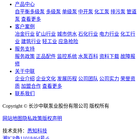
产品中心
自平衡多级泵
多级泵
单级泵
中开泵
化工泵
排污泵
管道
泵
查看更多
客户案例
冶金行业
矿山行业
城市供水
石化行业
电力行业
化工行
业
建筑行业
轻工业
应急抢险
服务支持
服务政策
正品配件
监控系统
水泵百科
资料下载
故障报
修
关于中联
企业介绍
企业文化
发展历程
公司团队
公司实力
荣誉资
质
加盟合作
查看更多
联系我们
Copyright © 长沙中联泵业股份有限公司 版权所有
网站地图
隐私政策
版权声明
技术支持：
悉知科技
湘ICP备11018464号-6