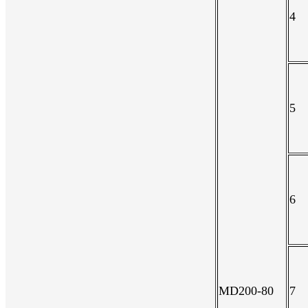
4
5
6
MD200-80
7