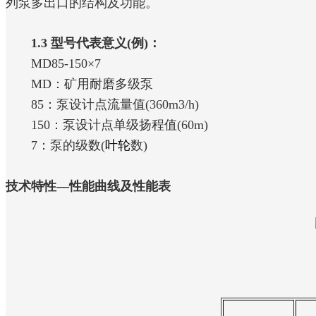
列泵多出口的结构及功能。
1.3 型号代表意义(例)：
MD85-150×7
MD：矿用耐磨多级泵
85：泵设计点流量值(360m3/h)
150：泵设计点单级扬程值(60m)
7：泵的级数(
叶轮
数)
技术特性—性能曲线及性能表