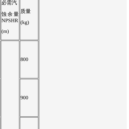
必需汽
质量
蚀余量
NPSHR
(kg)
(m)
800
900