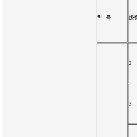
型 号
级
2
3