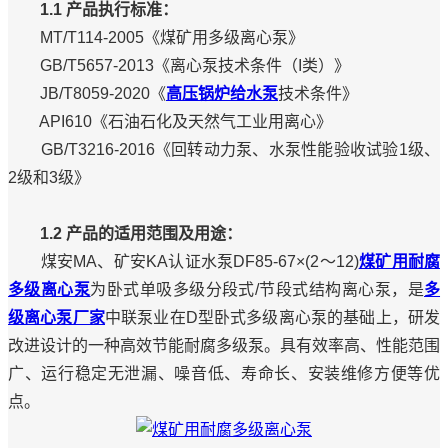
1.1 产品执行标准：
MT/T114-2005《煤矿用多级离心泵》
GB/T5657-2013《离心泵技术条件（I类）》
JB/T8059-2020《
高压锅炉给水泵
技术条件》
API610《石油石化及天然气工业用离心》
GB/T3216-2016《回转动力泵、水泵性能验收试验1级、
2级和3级》
1.2 产品的适用范围及用途：
煤安MA、矿安KA认证水泵DF85-67×(2～12)
煤矿用耐腐
多级离心泵
为卧式单吸多级分段式/节段式结构离心泵，是
多
级离心泵厂家
中联泵业在D型卧式多级离心泵的基础上，研发
改进设计的一种高效节能耐腐多级泵。具有效率高、性能范围
广、运行稳定无泄漏、噪音低、寿命长、安装维修方便等优
点。