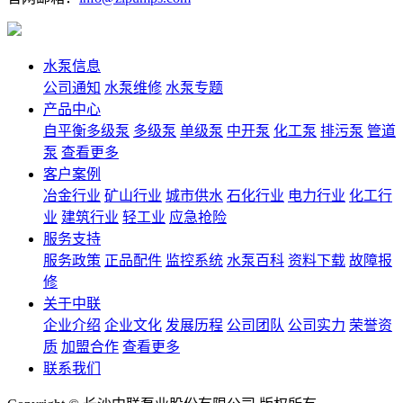
水泵信息
公司通知
水泵维修
水泵专题
产品中心
自平衡多级泵
多级泵
单级泵
中开泵
化工泵
排污泵
管道
泵
查看更多
客户案例
冶金行业
矿山行业
城市供水
石化行业
电力行业
化工行
业
建筑行业
轻工业
应急抢险
服务支持
服务政策
正品配件
监控系统
水泵百科
资料下载
故障报
修
关于中联
企业介绍
企业文化
发展历程
公司团队
公司实力
荣誉资
质
加盟合作
查看更多
联系我们