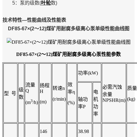
5：泵的级数(
叶轮
数)
技术特性—性能曲线及性能表
DF85-67×(2～12)煤矿用耐腐多级离心泵单级性能曲线图
DF85-67×(2～12)煤矿用耐腐多级离心泵
性能参数
功率(kW)
效
流量
扬程
必需汽蚀
转速n
质量
级
Q
H
率η
电
型 号
余量
数
(r/min)
(kg)
轴功
机
NPSHR(m)
3
(m)
(m
/h)
(%)
率P
功
率
146
38.98