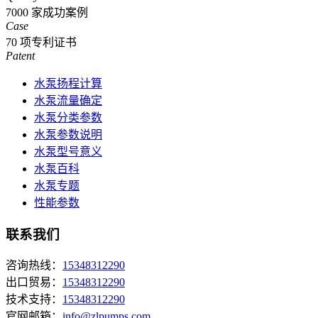
7000
家成功案例
Case
70
项专利证书
Patent
水泵扬程计算
水泵流量确定
水泵分类参数
水泵参数说明
水泵型号意义
水泵百科
水泵专题
性能参数
联系我们
咨询热线：
15348312290
出口贸易：
15348312290
技术支持：
15348312290
官网邮箱：
info@zlpumps.com