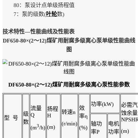
80：泵设计点单级扬程值
7：泵的级数(
叶轮
数)
技术特性—性能曲线及性能表
DF650-80×(2～12)煤矿用耐腐多级离心泵单级性能曲线
图
DF650-80×(2～12)煤矿用耐腐多级离心泵
性能参数
功率(kW)
必需汽
效
流量
扬程
转速n
蚀余量
级
Q
H
率η
型 号
NPSH
数
(r/min)
轴功
电机
3
(m)
(m
/h)
(%)
(m)
率P
功率