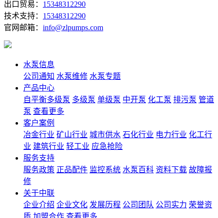
出口贸易：
15348312290
技术支持：
15348312290
官网邮箱：
info@zlpumps.com
水泵信息
公司通知
水泵维修
水泵专题
产品中心
自平衡多级泵
多级泵
单级泵
中开泵
化工泵
排污泵
管道
泵
查看更多
客户案例
冶金行业
矿山行业
城市供水
石化行业
电力行业
化工行
业
建筑行业
轻工业
应急抢险
服务支持
服务政策
正品配件
监控系统
水泵百科
资料下载
故障报
修
关于中联
企业介绍
企业文化
发展历程
公司团队
公司实力
荣誉资
质
加盟合作
查看更多