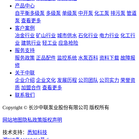
产品中心
自平衡多级泵
多级泵
单级泵
中开泵
化工泵
排污泵
管道
泵
查看更多
客户案例
冶金行业
矿山行业
城市供水
石化行业
电力行业
化工行
业
建筑行业
轻工业
应急抢险
服务支持
服务政策
正品配件
监控系统
水泵百科
资料下载
故障报
修
关于中联
企业介绍
企业文化
发展历程
公司团队
公司实力
荣誉资
质
加盟合作
查看更多
联系我们
Copyright © 长沙中联泵业股份有限公司 版权所有
网站地图
隐私政策
版权声明
技术支持：
悉知科技