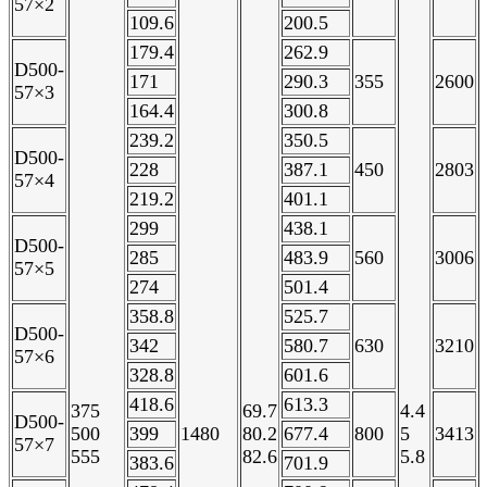
57×2
109.6
200.5
179.4
262.9
D500-
171
290.3
355
2600
57×3
164.4
300.8
239.2
350.5
D500-
228
387.1
450
2803
57×4
219.2
401.1
299
438.1
D500-
285
483.9
560
3006
57×5
274
501.4
358.8
525.7
D500-
342
580.7
630
3210
57×6
328.8
601.6
418.6
613.3
375
69.7
4.4
D500-
500
399
1480
80.2
677.4
800
5
3413
57×7
555
82.6
5.8
383.6
701.9