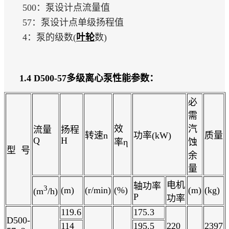
500：泵设计点流量值
57：泵设计点单级扬程值
4：泵的级数(
叶轮
数)
1.4 D500-57多级离心泵
性能参数：
必
需
效
汽
流量
扬程
转速n
功率(kW)
质量
Q
H
率η
蚀
型 号
余
量
电机
轴功率
3
(m)
(r/min)
(%)
(m)
(kg)
(m
/h)
P
功率
119.6
175.3
D500-
114
195.5
220
2397