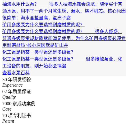
抽海水用什么泵？ 很多人抽海水都会踩坑：随便买个普
通水泵，用不了一两个月就生锈、漏水、烧坏机芯。核心原因
很简单：海水含盐量高，氯离子腐
矿用多级泵为什么要选择耐磨材质的呢？
矿用多级泵为什么要选择耐磨材质的呢？ 很多人疑惑，
普通多级泵常规材质就能满足使用，为什么矿用多级泵必须专
用耐磨材质?核心原因就是矿山井
化工泵是指某一类型泵还是多级泵？
化工泵是指某一类型泵还是多级泵？ 很多接触泵业、化
工设备的朋友，刚开始都会搞混
查看水泵百科
30
年研发经验
Experience
02
年质量保证
Quality
7000
家成功案例
Case
70
项专利证书
Patent