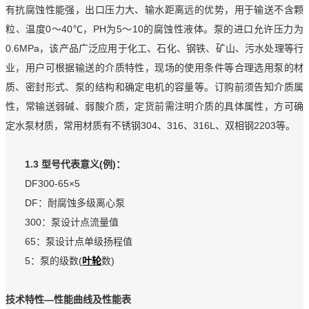
有抗腐蚀性能强，出口压力大、输水距离远的优势，用于输送不含颗
粒、温度0～40℃，PH为5～10的腐蚀性液体。泵的进口允许压力为
0.6MPa，该产品广泛应用于化工、石化、钢铁、矿山、污水处理等行
业，用户可根据输送的介质特性，现场的使用条件等合理选用泵的材
质、密封形式、泵的结构和确定电机的容量等。订购前须告知介质属
性，常输送弱碱、弱酸介质，定货前需注明介质的具体属性，方可确
定水泵材质，常用材质有不锈钢304、316、316L、双相钢2203等。
1.3 型号代表意义(例)：
DF300-65×5
DF：耐腐蚀多级离心泵
300：泵设计点流量值
65：泵设计点单级扬程值
5：泵的级数(
叶轮
数)
技术特性—性能曲线及性能表