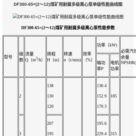
DF300-65×(2～12)煤矿用耐腐多级离心泵单级性能曲线图
DF300-65×(2～12)煤矿用耐腐多级离心泵
性能参数
功率（kW)
必需汽
级
流量
扬程
转速
效率
型号
余量
3
数
Q（m
/h）
H（m）
n（r/min)
（%）
轴功
电机
NPSHR(
率P
功率
138
130.4
2
130
152.9
185
120
170.3
207
195.6
3
195
229.4
315