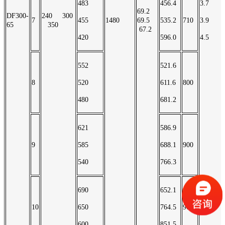
483
456.4
3.7
69.2
DF300-
240 300
7
455
1480
69.5
535.2
710
3.9
65
350
67.2
420
596.0
4.5
552
521.6
8
520
611.6
800
480
681.2
621
586.9
9
585
688.1
900
540
766.3
690
652.1
10
650
764.5
900
600
851.5