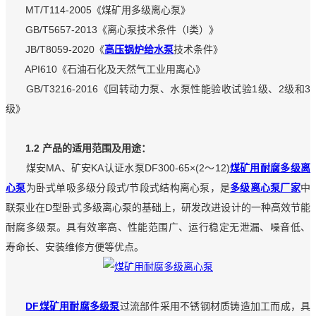
MT/T114-2005《煤矿用多级离心泵》
GB/T5657-2013《离心泵技术条件（I类）》
JB/T8059-2020《
高压锅炉给水泵
技术条件》
API610《石油石化及天然气工业用离心》
GB/T3216-2016《回转动力泵、水泵性能验收试验1级、2级和3
级》
1.2 产品的适用范围及用途：
煤安MA、矿安KA认证水泵DF300-65×(2～12)
煤矿用耐腐多级离
心泵
为卧式单吸多级分段式/节段式结构离心泵，是
多级离心泵厂家
中
联泵业在D型卧式多级离心泵的基础上，研发改进设计的一种高效节能
耐腐多级泵。具有效率高、性能范围广、运行稳定无泄漏、噪音低、
寿命长、安装维修方便等优点。
DF煤矿用耐腐多级泵
过流部件采用不锈钢材质铸造加工而成，具