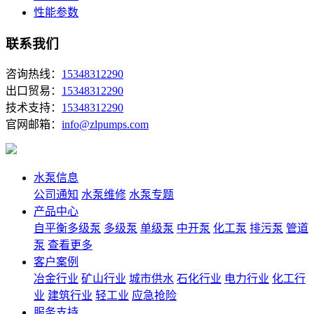
性能参数
联系我们
咨询热线：
15348312290
出口贸易：
15348312290
技术支持：
15348312290
官网邮箱：
info@zlpumps.com
水泵信息
公司通知
水泵维修
水泵专题
产品中心
自平衡多级泵
多级泵
单级泵
中开泵
化工泵
排污泵
管道
泵
查看更多
客户案例
冶金行业
矿山行业
城市供水
石化行业
电力行业
化工行
业
建筑行业
轻工业
应急抢险
服务支持