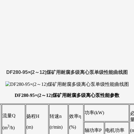
DF280-95×(2～12)煤矿用耐腐多级离心泵单级性能曲线图
DF280-95×(2～12)煤矿用耐腐多级离心泵
性能参数
功率(kW)
流量Q
扬程H
转速n
效率η
量
3
(m)
(r/min)
(%)
(m
/h)
轴功率P
电机功率
(