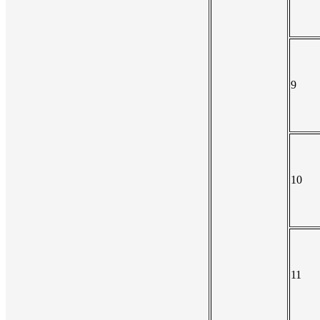
9
10
11