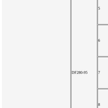
5
6
DF280-95
7
8