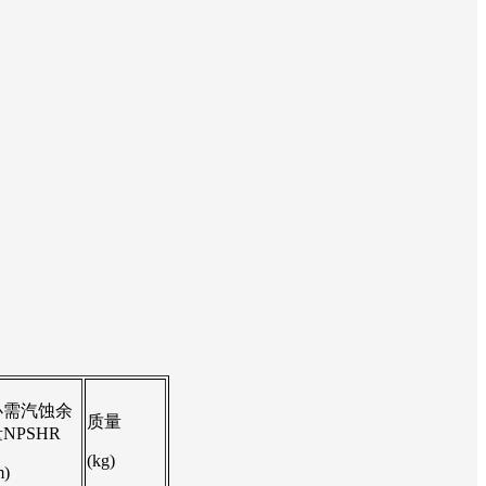
必需汽蚀余
质量
NPSHR
(kg)
m)