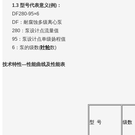
1.3 型号代表意义(例)：
DF280-95×6
DF：耐腐蚀多级离心泵
280：泵设计点流量值
95：泵设计点单级扬程值
6：泵的级数(
叶轮
数)
技术特性—性能曲线及性能表
型 号
级数