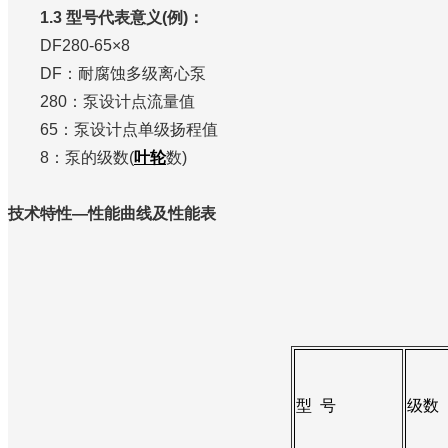
1.3 型号代表意义(例)：
DF280-65×8
DF：耐腐蚀多级离心泵
280：泵设计点流量值
65：泵设计点单级扬程值
8：泵的级数(
叶轮
数)
技术特性—性能曲线及性能表
型 号
级数