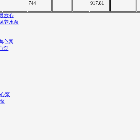
744
917.81
最放心
保养水泵
心泵
心泵