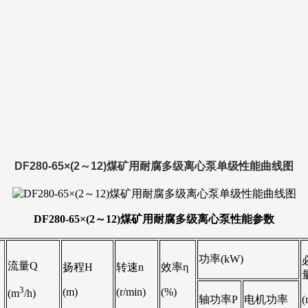
DF280-65×(2～12)煤矿用耐腐多级离心泵单级性能曲线图
DF280-65×(2～12)煤矿用耐腐多级离心泵
性能参数
功率(kW)
流量Q
扬程H
转速n
效率η
3
(m)
(r/min)
(%)
(m
/h)
轴功率P
电机功率
(