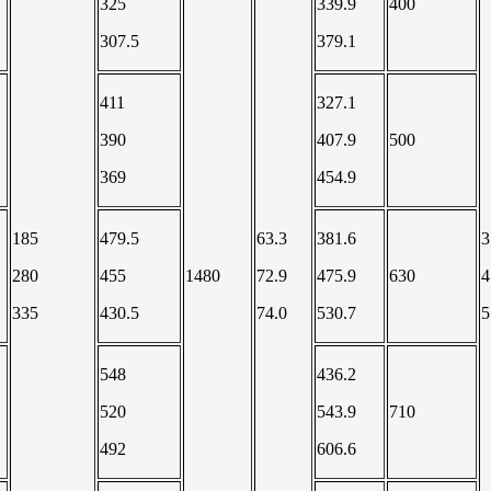
325
339.9
400
307.5
379.1
411
327.1
390
407.9
500
369
454.9
185
479.5
63.3
381.6
3
280
455
1480
72.9
475.9
630
4
335
430.5
74.0
530.7
5
548
436.2
520
543.9
710
492
606.6