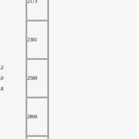
2173
2381
.2
.0
2589
.8
2800