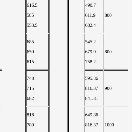
616.5
490.7
585
611.9
800
553.5
682.4
685
545.2
650
679.9
800
615
758.2
748
595.86
715
816.37
900
682
841.81
816
649.86
780
816.37
1000