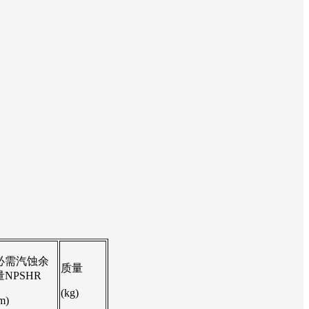
必需汽蚀余
质量
量NPSHR
(kg)
m)