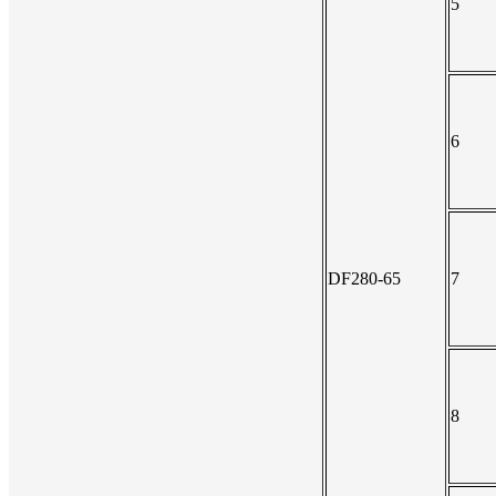
5
6
DF280-65
7
8