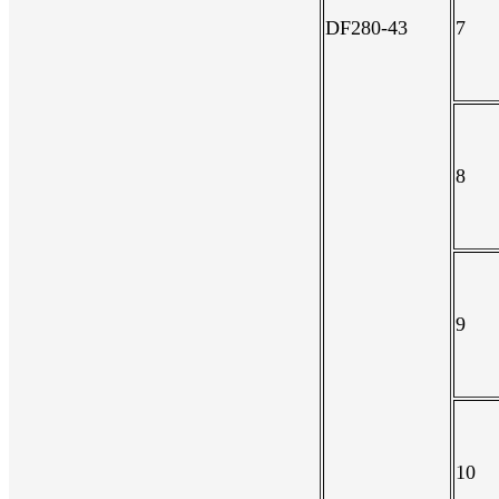
DF280-43
7
8
9
10