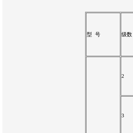
型 号
级数
2
3