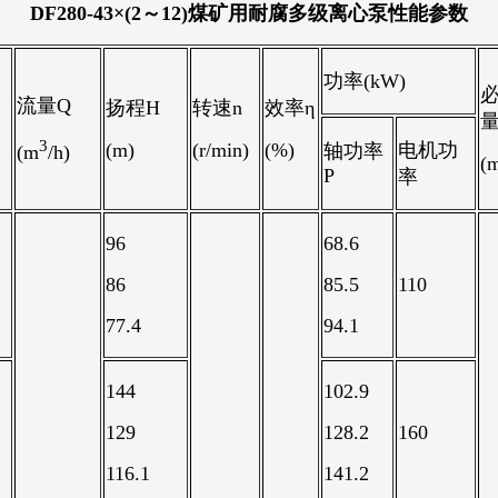
DF280-43×(2～12)煤矿用耐腐多级离心泵
性能参数
功率(kW)
流量Q
扬程H
转速n
效率η
量
3
(m)
(r/min)
(%)
电机功
轴功率
(m
/h)
(
P
率
96
68.6
86
85.5
110
77.4
94.1
144
102.9
129
128.2
160
116.1
141.2