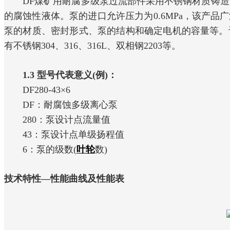
DF煤矿用耐腐多级泵过流部件采用不锈钢材质铸造加工
的腐蚀性液体。泵的进口允许压力为0.6MPa，该产
泵的材质、密封形式、泵的结构和确定电机的容量等。
有不锈钢304、316、316L、双相钢2203等。
1.3 型号代表意义(例)：
DF280-43×6
DF：耐腐蚀多级离心泵
280：泵设计点流量值
43：泵设计点单级扬程值
6：泵的级数(
叶轮
数)
技术特性—性能曲线及性能表