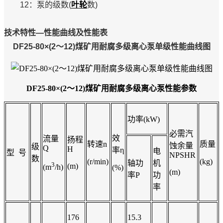
12：泵的级数(
叶轮
数)
技术特性—性能曲线及性能表
DF25-80×(2～12)煤矿用耐腐多级离心泵单级性能曲线图
DF25-80×(2～12)煤矿用耐腐多级离心泵
性能参数
功率(kW)
必需汽
效
流量
扬程
转速n
质量
蚀余量
级
Q
H
率η
电
型 号
NPSHR
数
(r/min)
(kg)
轴功
机
3
(m)
(m
/h)
(%)
(m)
率P
功
率
176
15.3