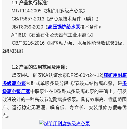
1.1 产品执行标准：
MT/T114-2005《煤矿用多级离心泵》
GB/T5657-2013《离心泵技术条件（I类）》
JB/T8059-2020《
高压锅炉给水泵
技术条件》
API610《石油石化及天然气工业用离心》
GB/T3216-2016《回转动力泵、水泵性能验收试验1级、
2级和3级》
1.2 产品的适用范围及用途：
煤安MA、矿安KA认证水泵DF25-80×(2～12)
煤矿用耐腐
多级离心泵
为卧式单吸多级分段式/节段式结构离心泵，是
多
级离心泵厂家
中联泵业在D型卧式多级离心泵的基础上，研发
改进设计的一种高效节能耐腐多级泵。具有效率高、性能范围
广、运行稳定无泄漏、噪音低、寿命长、安装维修方便等优
点。