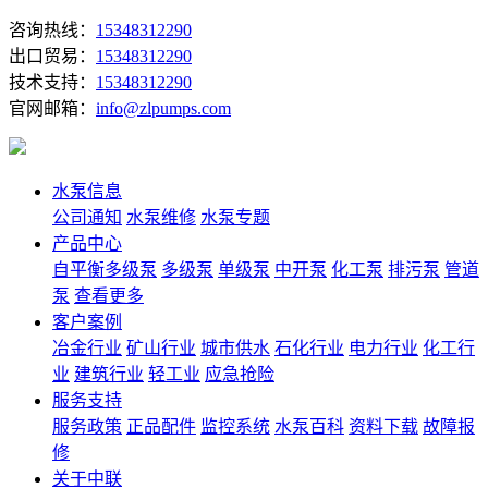
咨询热线：
15348312290
出口贸易：
15348312290
技术支持：
15348312290
官网邮箱：
info@zlpumps.com
水泵信息
公司通知
水泵维修
水泵专题
产品中心
自平衡多级泵
多级泵
单级泵
中开泵
化工泵
排污泵
管道
泵
查看更多
客户案例
冶金行业
矿山行业
城市供水
石化行业
电力行业
化工行
业
建筑行业
轻工业
应急抢险
服务支持
服务政策
正品配件
监控系统
水泵百科
资料下载
故障报
修
关于中联