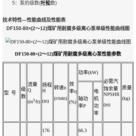
5：泵的级数(
叶轮
数)
技术特性—性能曲线及性能表
DF150-80×(2～12)煤矿用耐腐多级离心泵单级性能曲线图
DF150-80×(2～12)煤矿用耐腐多级离心泵
性能参数
功率(kW)
必需汽
效
流量
扬程
转速n
质量
蚀余量
级
Q
H
率η
电
型 号
NPSHR
数
(r/min)
(kg)
轴功
机
3
(m)
(m
/h)
(%)
(m)
率P
功
率
176
66.3