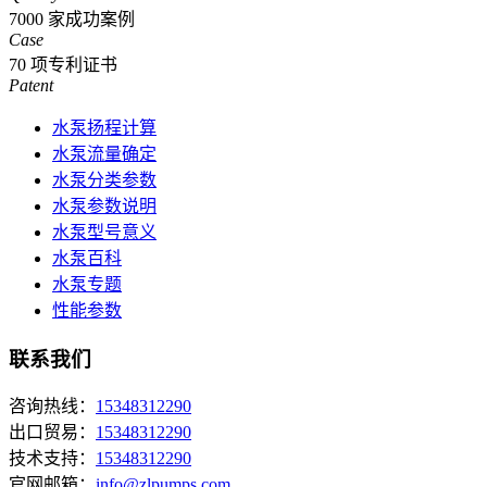
7000
家成功案例
Case
70
项专利证书
Patent
水泵扬程计算
水泵流量确定
水泵分类参数
水泵参数说明
水泵型号意义
水泵百科
水泵专题
性能参数
联系我们
咨询热线：
15348312290
出口贸易：
15348312290
技术支持：
15348312290
官网邮箱：
info@zlpumps.com