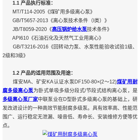
1.1 产品执行标准：
MT/T114-2005《煤矿用多级离心泵》
GB/T5657-2013《离心泵技术条件（I类）》
JB/T8059-2020《
高压锅炉给水泵
技术条件》
API610《石油石化及天然气工业用离心》
GB/T3216-2016《回转动力泵、水泵性能验收试验1级、
2级和3级》
1.2 产品的适用范围及用途：
煤安MA、矿安KA认证水泵DF150-80×(2～12)
煤矿用耐
腐多级离心泵
为卧式单吸多级分段式/节段式结构离心泵，是
多级离心泵厂家
中联泵业在D型卧式多级离心泵的基础上，研
发改进设计的一种高效节能耐腐多级泵。具有效率高、性能范
围广、运行稳定无泄漏、噪音低、寿命长、安装维修方便等优
点。