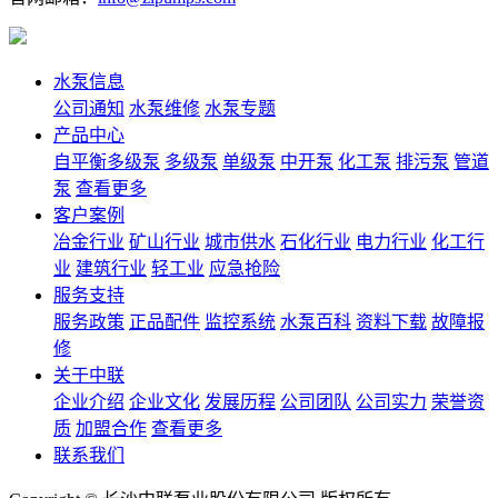
水泵信息
公司通知
水泵维修
水泵专题
产品中心
自平衡多级泵
多级泵
单级泵
中开泵
化工泵
排污泵
管道
泵
查看更多
客户案例
冶金行业
矿山行业
城市供水
石化行业
电力行业
化工行
业
建筑行业
轻工业
应急抢险
服务支持
服务政策
正品配件
监控系统
水泵百科
资料下载
故障报
修
关于中联
企业介绍
企业文化
发展历程
公司团队
公司实力
荣誉资
质
加盟合作
查看更多
联系我们