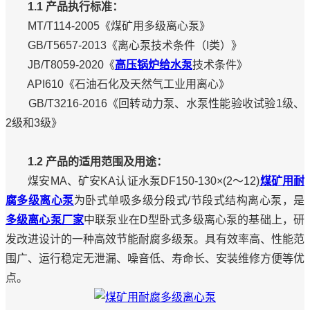
1.1 产品执行标准：
MT/T114-2005《煤矿用多级离心泵》
GB/T5657-2013《离心泵技术条件（I类）》
JB/T8059-2020《
高压锅炉给水泵
技术条件》
API610《石油石化及天然气工业用离心》
GB/T3216-2016《回转动力泵、水泵性能验收试验1级、
2级和3级》
1.2 产品的适用范围及用途：
煤安MA、矿安KA认证水泵DF150-130×(2～12)
煤矿用耐
腐多级离心泵
为卧式单吸多级分段式/节段式结构离心泵，是
多级离心泵厂家
中联泵业在D型卧式多级离心泵的基础上，研
发改进设计的一种高效节能耐腐多级泵。具有效率高、性能范
围广、运行稳定无泄漏、噪音低、寿命长、安装维修方便等优
点。