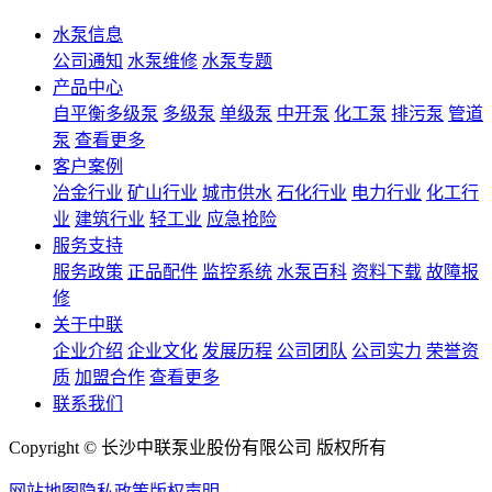
水泵信息
公司通知
水泵维修
水泵专题
产品中心
自平衡多级泵
多级泵
单级泵
中开泵
化工泵
排污泵
管道
泵
查看更多
客户案例
冶金行业
矿山行业
城市供水
石化行业
电力行业
化工行
业
建筑行业
轻工业
应急抢险
服务支持
服务政策
正品配件
监控系统
水泵百科
资料下载
故障报
修
关于中联
企业介绍
企业文化
发展历程
公司团队
公司实力
荣誉资
质
加盟合作
查看更多
联系我们
Copyright © 长沙中联泵业股份有限公司 版权所有
网站地图
隐私政策
版权声明