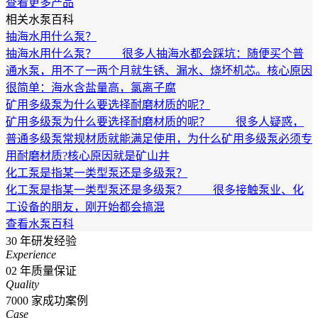
查看更多产品
相关水泵百科
抽海水用什么泵？
抽海水用什么泵？ 很多人抽海水都会踩坑：随便买个普
通水泵，用不了一两个月就生锈、漏水、烧坏机芯。核心原因
很简单：海水含盐量高，氯离子腐
矿用多级泵为什么要选择耐磨材质的呢？
矿用多级泵为什么要选择耐磨材质的呢？ 很多人疑惑，
普通多级泵常规材质就能满足使用，为什么矿用多级泵必须专
用耐磨材质?核心原因就是矿山井
化工泵是指某一类型泵还是多级泵？
化工泵是指某一类型泵还是多级泵？ 很多接触泵业、化
工设备的朋友，刚开始都会搞混
查看水泵百科
30
年研发经验
Experience
02
年质量保证
Quality
7000
家成功案例
Case