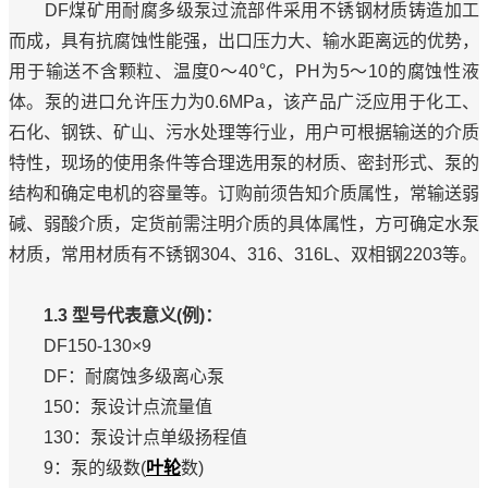
DF煤矿用耐腐多级泵过流部件采用不锈钢材质铸造加工
而成，具有抗腐蚀性能强，出口压力大、输水距离远的优势，
用于输送不含颗粒、温度0～40℃，PH为5～10的腐蚀性液
体。泵的进口允许压力为0.6MPa，该产品广泛应用于化工、
石化、钢铁、矿山、污水处理等行业，用户可根据输送的介质
特性，现场的使用条件等合理选用泵的材质、密封形式、泵的
结构和确定电机的容量等。订购前须告知介质属性，常输送弱
碱、弱酸介质，定货前需注明介质的具体属性，方可确定水泵
材质，常用材质有不锈钢304、316、316L、双相钢2203等。
1.3 型号代表意义(例)：
DF150-130×9
DF：耐腐蚀多级离心泵
150：泵设计点流量值
130：泵设计点单级扬程值
9：泵的级数(
叶轮
数)