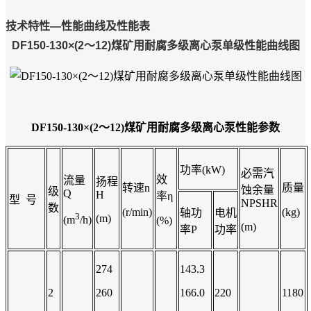
技术特性—性能曲线及性能表
DF150-130×(2～12)煤矿用耐腐多级离心泵单级性能曲线图
DF150-130×(2～12)煤矿用耐腐多级离心泵
性能参数
功率(kW)
必需汽
效
流量
扬程
转速n
质量
蚀余量
级
Q
H
率η
型 号
NPSHR
数
(r/min)
(kg)
轴功
电机
3
(m)
(m
/h)
(%)
(m)
率P
功率
274
143.3
2
260
166.0
220
1180