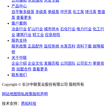
公司通知
水泵维修
水泵专题
产品中心
自平衡多级泵
多级泵
单级泵
中开泵
化工泵
排污泵
管道
泵
查看更多
客户案例
冶金行业
矿山行业
城市供水
石化行业
电力行业
化工行
业
建筑行业
轻工业
应急抢险
服务支持
服务政策
正品配件
监控系统
水泵百科
资料下载
故障报
修
关于中联
企业介绍
企业文化
发展历程
公司团队
公司实力
荣誉资
质
加盟合作
查看更多
联系我们
Copyright © 长沙中联泵业股份有限公司 版权所有
网站地图
隐私政策
版权声明
技术支持：
悉知科技