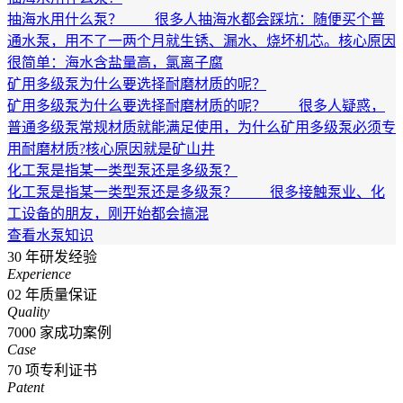
抽海水用什么泵？ 很多人抽海水都会踩坑：随便买个普
通水泵，用不了一两个月就生锈、漏水、烧坏机芯。核心原因
很简单：海水含盐量高，氯离子腐
矿用多级泵为什么要选择耐磨材质的呢？
矿用多级泵为什么要选择耐磨材质的呢？ 很多人疑惑，
普通多级泵常规材质就能满足使用，为什么矿用多级泵必须专
用耐磨材质?核心原因就是矿山井
化工泵是指某一类型泵还是多级泵？
化工泵是指某一类型泵还是多级泵？ 很多接触泵业、化
工设备的朋友，刚开始都会搞混
查看水泵知识
30
年研发经验
Experience
02
年质量保证
Quality
7000
家成功案例
Case
70
项专利证书
Patent