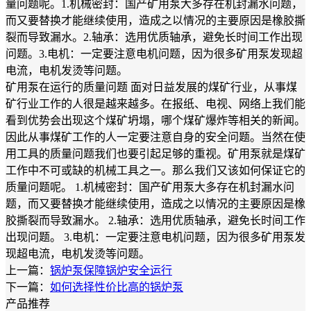
量问题呢。1.机械密封：国产矿用泵大多存在机封漏水问题，
而又要替换才能继续使用，造成之以情况的主要原因是橡胶撕
裂而导致漏水。2.轴承：选用优质轴承，避免长时间工作出现
问题。3.电机：一定要注意电机问题，因为很多矿用泵发现超
电流，电机发烫等问题。
矿用泵在运行的质量问题 面对日益发展的煤矿行业，从事煤
矿行业工作的人很是越来越多。在报纸、电视、网络上我们能
看到优势会出现这个煤矿坍塌，哪个煤矿爆炸等相关的新闻。
因此从事煤矿工作的人一定要注意自身的安全问题。当然在使
用工具的质量问题我们也要引起足够的重视。矿用泵就是煤矿
工作中不可或缺的机械工具之一。那么我们又该如何保证它的
质量问题呢。 1.机械密封：国产矿用泵大多存在机封漏水问
题，而又要替换才能继续使用，造成之以情况的主要原因是橡
胶撕裂而导致漏水。 2.轴承：选用优质轴承，避免长时间工作
出现问题。 3.电机：一定要注意电机问题，因为很多矿用泵发
现超电流，电机发烫等问题。
上一篇：
锅炉泵保障锅炉安全运行
下一篇：
如何选择性价比高的锅炉泵
产品推荐