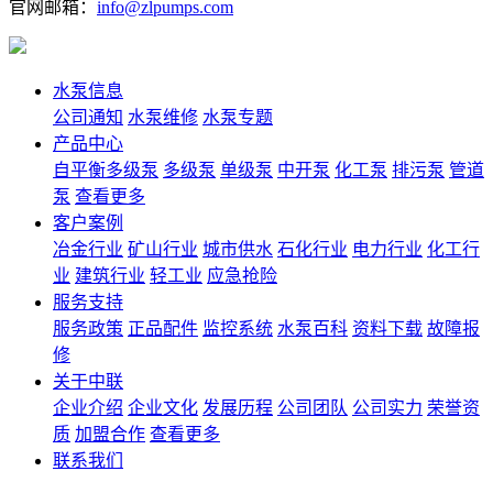
官网邮箱：
info@zlpumps.com
水泵信息
公司通知
水泵维修
水泵专题
产品中心
自平衡多级泵
多级泵
单级泵
中开泵
化工泵
排污泵
管道
泵
查看更多
客户案例
冶金行业
矿山行业
城市供水
石化行业
电力行业
化工行
业
建筑行业
轻工业
应急抢险
服务支持
服务政策
正品配件
监控系统
水泵百科
资料下载
故障报
修
关于中联
企业介绍
企业文化
发展历程
公司团队
公司实力
荣誉资
质
加盟合作
查看更多
联系我们