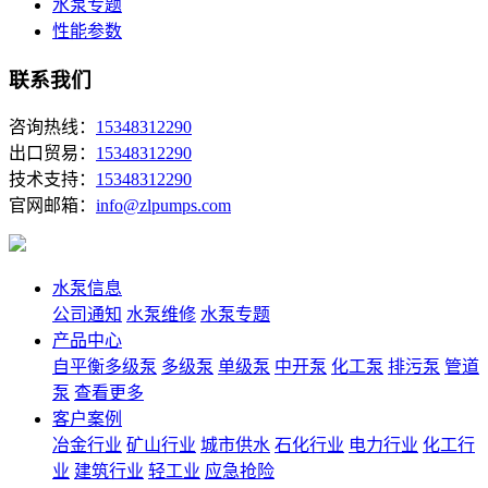
水泵专题
性能参数
联系我们
咨询热线：
15348312290
出口贸易：
15348312290
技术支持：
15348312290
官网邮箱：
info@zlpumps.com
水泵信息
公司通知
水泵维修
水泵专题
产品中心
自平衡多级泵
多级泵
单级泵
中开泵
化工泵
排污泵
管道
泵
查看更多
客户案例
冶金行业
矿山行业
城市供水
石化行业
电力行业
化工行
业
建筑行业
轻工业
应急抢险