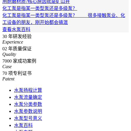
用耐磨材质?核心原因就是矿山井
化工泵是指某一类型泵还是多级泵？
化工泵是指某一类型泵还是多级泵？ 很多接触泵业、化
工设备的朋友，刚开始都会搞混
查看水泵百科
30
年研发经验
Experience
02
年质量保证
Quality
7000
家成功案例
Case
70
项专利证书
Patent
水泵扬程计算
水泵流量确定
水泵分类参数
水泵参数说明
水泵型号意义
水泵百科