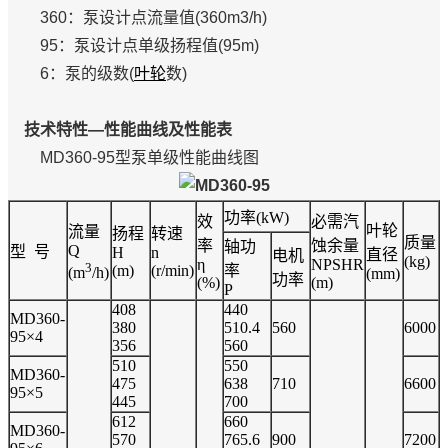
360：泵设计点流量值(360m3/h)
95：泵设计点单级扬程值(95m)
6：泵的级数(
叶轮
数)
技术特性—性能曲线及性能表
MD360-95型泵单级性能曲线图
功率(kW)
效
必需汽
叶轮
流量
扬程
转速
质量
率
蚀余量
轴功
Q
型 号
H
n
直径
电机
(kg)
η
NPSHR
3
(m)
(r/min)
率
(m
/h)
(mm)
功率
(%)
(m)
P
408
440
MD360-
380
510.4
560
6000
95×4
356
560
510
550
MD360-
475
638
710
6600
95×5
445
700
612
660
MD360-
570
765.6
900
7200