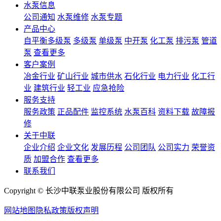
水泵信息
公司通知
水泵维修
水泵专题
产品中心
自平衡多级泵
多级泵
单级泵
中开泵
化工泵
排污泵
管道
泵
查看更多
客户案例
冶金行业
矿山行业
城市供水
石化行业
电力行业
化工行
业
建筑行业
轻工业
应急抢险
服务支持
服务政策
正品配件
监控系统
水泵百科
资料下载
故障报
修
关于中联
企业介绍
企业文化
发展历程
公司团队
公司实力
荣誉资
质
加盟合作
查看更多
联系我们
Copyright © 长沙中联泵业股份有限公司 版权所有
网站地图
隐私政策
版权声明