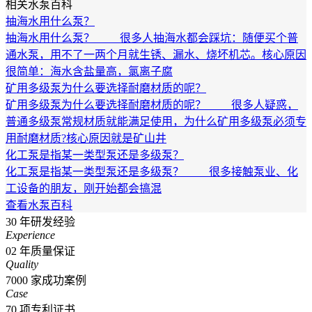
相关水泵百科
抽海水用什么泵？
抽海水用什么泵？ 很多人抽海水都会踩坑：随便买个普
通水泵，用不了一两个月就生锈、漏水、烧坏机芯。核心原因
很简单：海水含盐量高，氯离子腐
矿用多级泵为什么要选择耐磨材质的呢？
矿用多级泵为什么要选择耐磨材质的呢？ 很多人疑惑，
普通多级泵常规材质就能满足使用，为什么矿用多级泵必须专
用耐磨材质?核心原因就是矿山井
化工泵是指某一类型泵还是多级泵？
化工泵是指某一类型泵还是多级泵？ 很多接触泵业、化
工设备的朋友，刚开始都会搞混
查看水泵百科
30
年研发经验
Experience
02
年质量保证
Quality
7000
家成功案例
Case
70
项专利证书