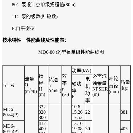
80：泵设计点单级扬程值(80m)
11：泵的级数(叶轮数)
P:自平衡型
技术特性—性能曲线及性能表：
MD6-80 (P)型泵单级性能曲线图
功率(kW)
扬
效
必需汽
叶轮
流量
电
转速
质量
程
率
蚀余量
轴功
Q
型 号
n
直径
机
(kg)
H
η
NPSHR
3
(r/min)
率
(m
/h)
(mm)
功
(m)
(%)
(m)
P
率
332
10.6
MD6-
320
15.26
22
381
80×4(P)
300
17.52
412
13.16
MD6-
400
19.08
30
405
80×5(P)