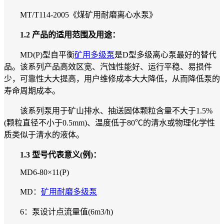
MT/T114-2005《煤矿用耐磨离心水泵》
1.2 产品的适用范围及用途：
MD(P)型自平衡
矿用多级泵
是D型多级离心泵最好的替代
品。该系列产品高效区宽、汽蚀性能好、运行平稳、易损件
少，可靠性大大提高，用户维修成本大大降低，从而降低泵的
寿命周期成本。
该系列泵用于矿山排水、抽送固体颗粒含量不大于1.5%
(颗粒直径不小于0.5mm)、温度低于80℃的清水或物理化学性
质类似于清水的液体。
1.3 型号代表意义(例)：
MD6-80×11(P)
MD：
矿用耐磨多级泵
6：泵设计点流量值(6m3/h)