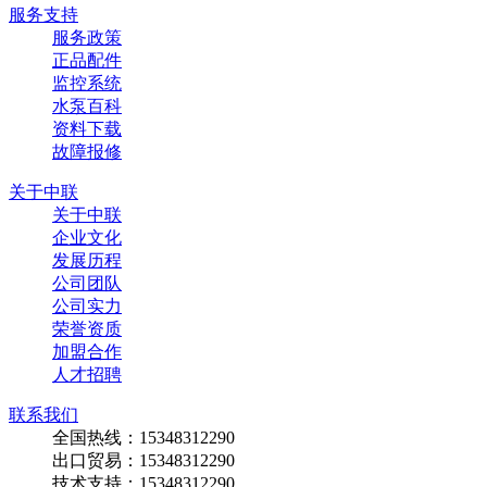
服务支持
服务政策
正品配件
监控系统
水泵百科
资料下载
故障报修
关于中联
关于中联
企业文化
发展历程
公司团队
公司实力
荣誉资质
加盟合作
人才招聘
联系我们
全国热线：15348312290
出口贸易：15348312290
技术支持：15348312290