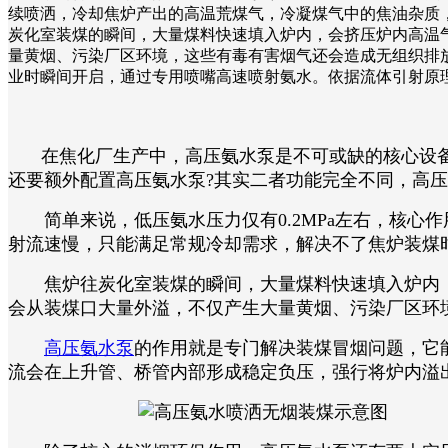
续喷洒，冷却焦炉产出的高温荒煤气，冷凝煤气中的焦油杂质
炭化室装煤的瞬间，大量煤料快速填入炉内，会挤压炉内高温
量黄烟、污染厂区环境，这些有毒有害烟气还会造成无组织排放
业时瞬间开启，通过专用喷嘴高速喷射氨水。依据流体引射原理
在焦化厂生产中，高压氨水泵是不可或缺的核心设备，
还要额外配置高压氨水泵?其实二者功能完全不同，高
简单来说，低压氨水压力仅有0.2MPa左右，核心
射流速慢，只能满足常规冷却需求，解决不了焦炉装煤
焦炉往炭化室装煤的瞬间，大量煤料快速填入炉内，
会从装煤口大量外溢，不仅产生大量黄烟、污染厂区环
高压氨水泵
的作用就是专门解决装煤冒烟问题，它能
流会在上升管、桥管内部形成稳定负压，强行将炉内溢