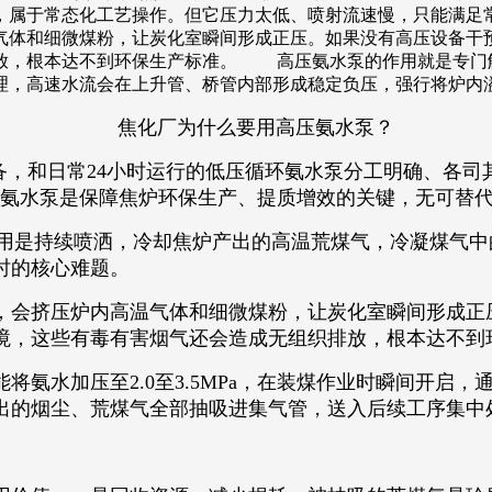
，属于常态化工艺操作。但它压力太低、喷射流速慢，只能满
气体和细微煤粉，让炭化室瞬间形成正压。如果没有高压设备干
，根本达不到环保生产标准。 高压氨水泵的作用就是专门解决装
，高速水流会在上升管、桥管内部形成稳定负压，强行将炉内溢出
焦化厂为什么要用高压氨水泵？
和日常24小时运行的低压循环氨水泵分工明确、各司
压氨水泵是保障焦炉环保生产、提质增效的关键，无可替
作用是持续喷洒，冷却焦炉产出的高温荒煤气，冷凝煤气
时的核心难题。
会挤压炉内高温气体和细微煤粉，让炭化室瞬间形成正
境，这些有毒有害烟气还会造成无组织排放，根本达不到
将氨水加压至2.0至3.5MPa，在装煤作业时瞬间开启
出的烟尘、荒煤气全部抽吸进集气管，送入后续工序集中