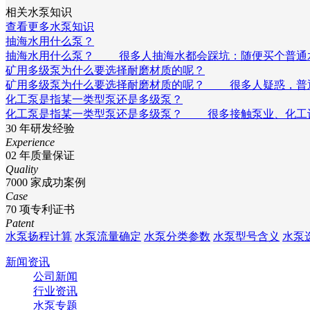
相关水泵知识
查看更多水泵知识
抽海水用什么泵？
抽海水用什么泵？ 很多人抽海水都会踩坑：随便买个普通
矿用多级泵为什么要选择耐磨材质的呢？
矿用多级泵为什么要选择耐磨材质的呢？ 很多人疑惑，普通
化工泵是指某一类型泵还是多级泵？
化工泵是指某一类型泵还是多级泵？ 很多接触泵业、化工
30
年研发经验
Experience
02
年质量保证
Quality
7000
家成功案例
Case
70
项专利证书
Patent
水泵扬程计算
水泵流量确定
水泵分类参数
水泵型号含义
水泵
新闻资讯
公司新闻
行业资讯
水泵专题