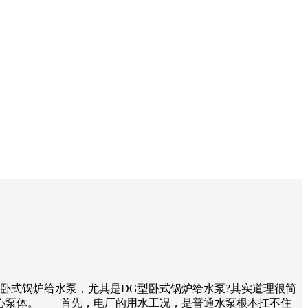
式锅炉给水泵，尤其是DG型卧式锅炉给水泵?其实道理很简
心泵体。​ 首先，电厂的用水工况，是普通水泵根本扛不住