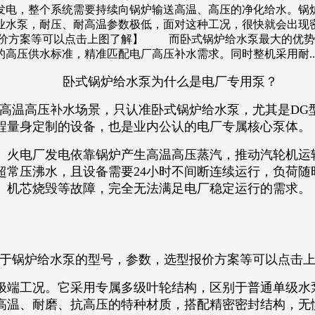
发电，整个系统需要持续向锅炉输送高温、高压的净化给水。锅
工业水泵，耐压、耐高温参数极低，面对这种工况，很快就会出现
报价方案等可以点击上图了解】 而卧式锅炉给水泵最大的优势
高压供水标准，精准匹配电厂高压补水需求。同时整机采用耐..
卧式锅炉给水泵为什么是电厂专用泵？
温高压补水场景，只认准卧式锅炉给水泵，尤其是DG型
程量身定制的设备，也是业内公认的电厂专属核心泵体。​
火电厂发电依靠锅炉产生高温高压蒸汽，推动汽轮机运
超常压沸水，且设备需要24小时不间断连续运行，负荷随
、机芯烧毁等故障，完全无法满足电厂稳定运行的需求。​
于锅炉给水泵的型号，参数，选型报价方案等可以点击
端工况。它采用专属多级叶轮结构，区别于普通单级水
高温、耐磨、抗高压的特种材质，搭配精密密封结构，无