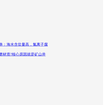
单：海水含盐量高，氯离子腐
磨材质?核心原因就是矿山井