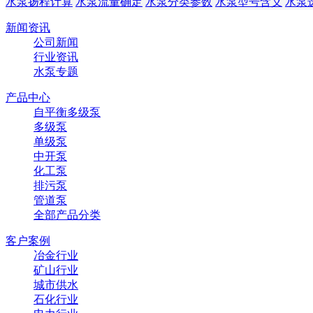
水泵扬程计算
水泵流量确定
水泵分类参数
水泵型号含义
水泵
新闻资讯
公司新闻
行业资讯
水泵专题
产品中心
自平衡多级泵
多级泵
单级泵
中开泵
化工泵
排污泵
管道泵
全部产品分类
客户案例
冶金行业
矿山行业
城市供水
石化行业