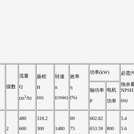
功率(kW)
必需
流量
扬程
转速
效率
蚀余
级数
Q
H
n
η
电机
轴功率
NPSH
3
(m)
(r/min)
(%)
(m
/h)
(m)
P
功率
480
318.2
69
602.82
5.4
2
600
300
1480
75
653.59
800
5.6