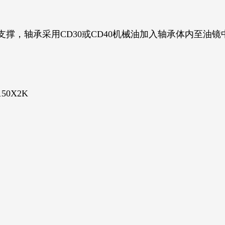
》支撑，轴承采用CD30或CD40机械油加入轴承体内至油