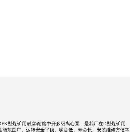
及用途： DFK型煤矿用耐腐/耐磨中开多级离心泵，是我厂在D型煤矿用
性能范围广、运转安全平稳、噪音低、寿命长、安装维修方便等