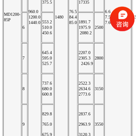
375.5
17335
960.0
76.5
6.6
MD1200-
1200.0
1480
84.4
7.5
5
85P
553.2
1891.7
1440.0
85.0
7.6
6
510.0
1975.9
2500
450.6
2080.2
645.4
2207.0
7
595.0
2305.3
2800
525.7
2426.9
737.6
2522.3
8
680.0
2634.6
3150
600.8
2773.6
829.8
2837.6
9
765.0
2963.9
3550
675.9
3120.3