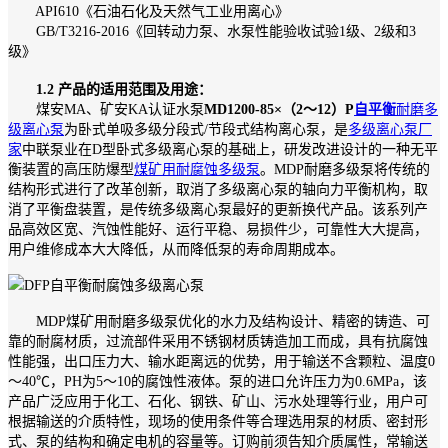
API610《石油石化及天然气工业用离心》
GB/T3216-2016《回转动力泵、水泵性能验收试验1级、2级和3
级》
1.2 产品的适用范围及用途：
煤安MA、矿安KA认证水泵
MD1200-85×（2～12）P
自平衡
耐磨多
级离心泵
为卧式单吸多级分段式/节段式结构离心泵，是
多级离心泵厂
家
中联泵业在D型卧式多级离心泵的基础上，研发改进设计的一种无平
衡装置的高压防爆型
煤矿用耐腐蚀多级泵
。MDP耐磨多级泵将传统的
结构形式进行了改革创新，取消了多级离心泵的轴向力平衡机构，取
消了平衡盘装置，是传统多级离心泵最好的更新换代产品。该系列产
品高效区宽、汽蚀性能好、运行平稳、易损件少，可靠性大大提高，
用户维修成本大大降低，从而降低泵的寿命周期成本。
MDP煤矿用耐磨多级泵优化的水力及结构设计、精密的铸造、可
靠的耐腐材质，过流部件采用不锈钢材质铸造加工而成，具有抗腐蚀
性能强，出口压力大、输水距离远的优势，用于输送不含颗粒、温度0
～40℃，PH为5～10的腐蚀性液体。泵的进口允许压力为0.6MPa，该
产品广泛应用于化工、石化、钢铁、矿山、污水处理等行业，用户可
根据输送的介质特性，现场的使用条件等合理选用泵的材质、密封形
式、泵的结构和确定电机的容量等。订购前须告知介质属性，常输送