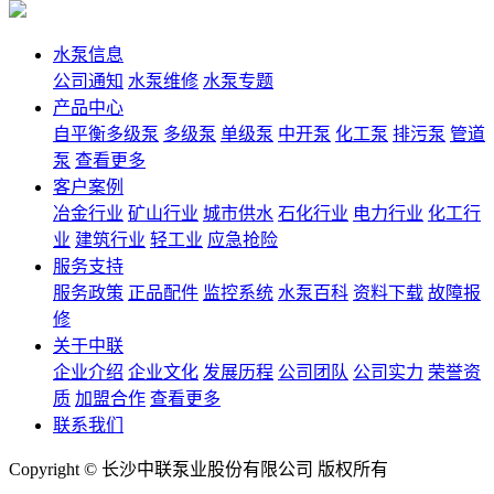
水泵信息
公司通知
水泵维修
水泵专题
产品中心
自平衡多级泵
多级泵
单级泵
中开泵
化工泵
排污泵
管道
泵
查看更多
客户案例
冶金行业
矿山行业
城市供水
石化行业
电力行业
化工行
业
建筑行业
轻工业
应急抢险
服务支持
服务政策
正品配件
监控系统
水泵百科
资料下载
故障报
修
关于中联
企业介绍
企业文化
发展历程
公司团队
公司实力
荣誉资
质
加盟合作
查看更多
联系我们
Copyright © 长沙中联泵业股份有限公司 版权所有