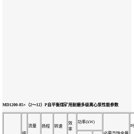
MD1200-85×（2～12）P自平衡
煤矿用耐磨多级离心泵性能参数
功率(kW)
效
流量
扬程
转速
率
级
必需汽蚀余量