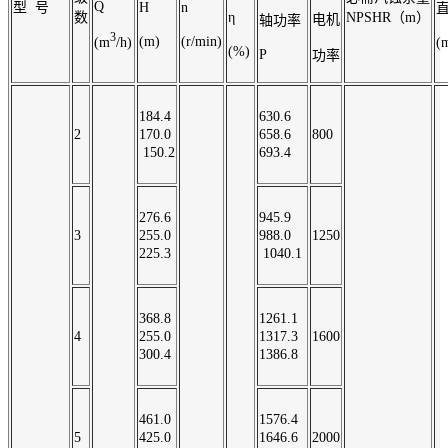
Q
型 号
H
n
数
η
NPSHR（m）
电机
轴功率
3
(m)
(r/min)
(m
/h)
(
(%)
P
功率
184.4
630.6
2
170.0
658.6
800
150.2
693.4
276.6
945.9
3
255.0
988.0
1250
225.3
1040.1
368.8
1261.1
4
255.0
1317.3
1600
300.4
1386.8
461.0
1576.4
5
425.0
1646.6
2000