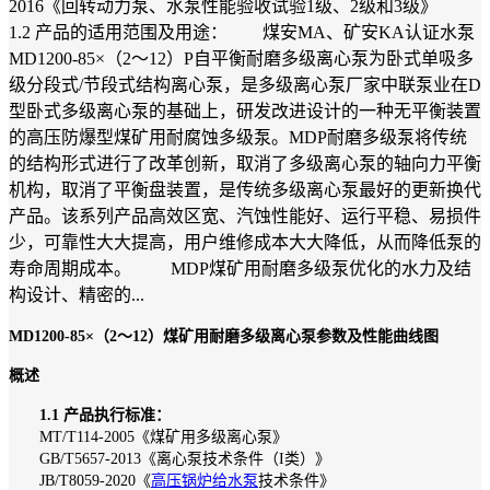
2016《回转动力泵、水泵性能验收试验1级、2级和3级》
1.2 产品的适用范围及用途： 煤安MA、矿安KA认证水泵
MD1200-85×（2～12）P自平衡耐磨多级离心泵为卧式单吸多
级分段式/节段式结构离心泵，是多级离心泵厂家中联泵业在D
型卧式多级离心泵的基础上，研发改进设计的一种无平衡装置
的高压防爆型煤矿用耐腐蚀多级泵。MDP耐磨多级泵将传统
的结构形式进行了改革创新，取消了多级离心泵的轴向力平衡
机构，取消了平衡盘装置，是传统多级离心泵最好的更新换代
产品。该系列产品高效区宽、汽蚀性能好、运行平稳、易损件
少，可靠性大大提高，用户维修成本大大降低，从而降低泵的
寿命周期成本。 MDP煤矿用耐磨多级泵优化的水力及结
构设计、精密的...
MD1200-85×（2～12）煤矿用耐磨多级离心泵参数及性能曲线图
概述
1.1 产品执行标准：
MT/T114-2005《煤矿用多级离心泵》
GB/T5657-2013《离心泵技术条件（I类）》
JB/T8059-2020《
高压锅炉给水泵
技术条件》