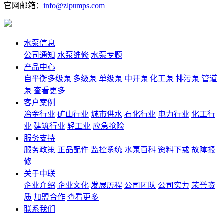
官网邮箱：
info@zlpumps.com
水泵信息
公司通知
水泵维修
水泵专题
产品中心
自平衡多级泵
多级泵
单级泵
中开泵
化工泵
排污泵
管道
泵
查看更多
客户案例
冶金行业
矿山行业
城市供水
石化行业
电力行业
化工行
业
建筑行业
轻工业
应急抢险
服务支持
服务政策
正品配件
监控系统
水泵百科
资料下载
故障报
修
关于中联
企业介绍
企业文化
发展历程
公司团队
公司实力
荣誉资
质
加盟合作
查看更多
联系我们