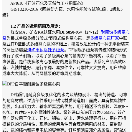
API610《石油石化及天然气工业用离心》
GB/T3216-2016《回转动力泵、水泵性能验收试验1级、2级和3
级》
1.2 产品的适用范围及用途：
煤安MA、矿安KA认证水泵
DFS850-95×（2～12）
耐腐蚀多级离心
泵
为卧式单吸多级分段式/节段式结构离心泵，是
多级离心泵厂家
中联
泵业在D型卧式多级离心泵的基础上，研发改进设计的一种无平衡装置
的高压防爆型
煤矿用耐腐蚀多级泵
。DF耐腐多级泵将传统的结构形式
进行了改革创新，取消了多级离心泵的轴向力平衡机构，取消了平衡
盘装置，是传统多级离心泵最好的更新换代产品。该系列产品高效区
宽、汽蚀性能好、运行平稳、易损件少，可靠性大大提高，用户维修
成本大大降低，从而降低泵的寿命周期成本。
DF煤矿用耐腐多级泵优化的水力及结构设计、精密的铸造、可靠
的耐腐材质，过流部件采用不锈钢材质铸造加工而成，具有抗腐蚀性
能强，出口压力大、输水距离远的优势，用于输送不含颗粒、温度0～
40℃，PH为5～10的腐蚀性液体。泵的进口允许压力为0.6MPa，该产
品广泛应用于化工、石化、钢铁、矿山、污水处理等行业，用户可根
据输送的介质特性，现场的使用条件等合理选用泵的材质、密封形
式、泵的结构和确定电机的容量等。订购前须告知介质属性，常输送