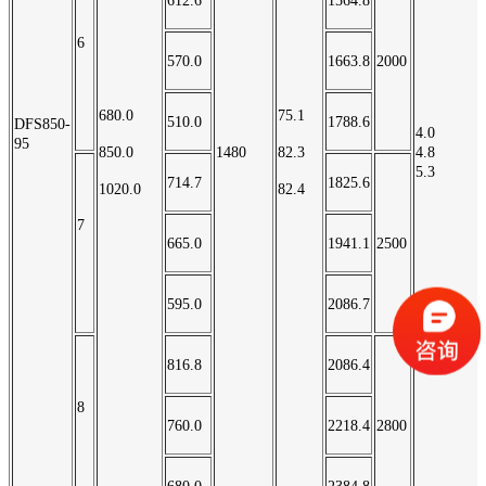
612.6
1564.8
6
570.0
1663.8
2000
680.0
75.1
510.0
1788.6
DFS850-
4.0
95
850.0
1480
82.3
4.8
5.3
714.7
1825.6
1020.0
82.4
7
665.0
1941.1
2500
595.0
2086.7
816.8
2086.4
8
760.0
2218.4
2800