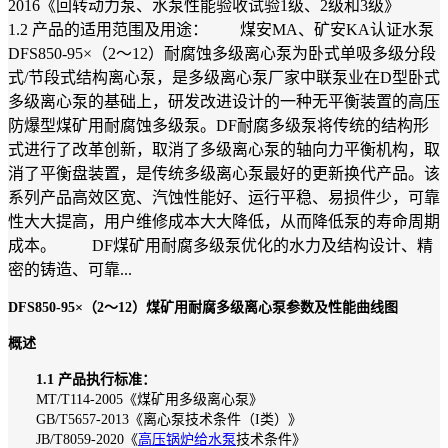
2016《回转动力泵、水泵性能验收试验1级、2级和3级》
1.2 产品的适用范围及用途： 煤安MA、矿安KA认证水泵
DFS850-95×（2～12）耐腐蚀多级离心泵为卧式单吸多级分段
式/节段式结构离心泵，是多级离心泵厂家中联泵业在D型卧式
多级离心泵的基础上，研发改进设计的一种无平衡装置的高压
防爆型煤矿用耐腐蚀多级泵。DF耐腐多级泵将传统的结构形
式进行了改革创新，取消了多级离心泵的轴向力平衡机构，取
消了平衡盘装置，是传统多级离心泵最好的更新换代产品。该
系列产品高效区宽、汽蚀性能好、运行平稳、易损件少，可靠
性大大提高，用户维修成本大大降低，从而降低泵的寿命周期
成本。 DF煤矿用耐腐多级泵优化的水力及结构设计、精
密的铸造、可靠...
DFS850-95×（2～12）煤矿用耐腐多级离心泵参数及性能曲线图
概述
1.1 产品执行标准：
MT/T114-2005《煤矿用多级离心泵》
GB/T5657-2013《离心泵技术条件（I类）》
JB/T8059-2020《
高压锅炉给水泵
技术条件》