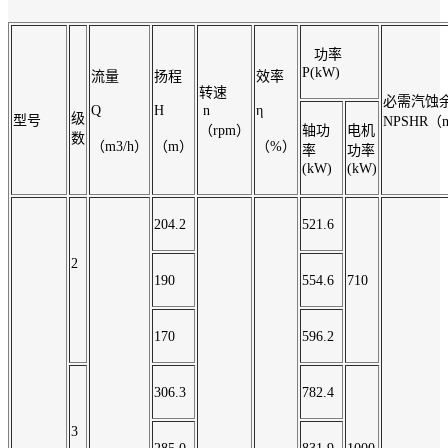
功率
P(kW)
流量
扬程
效率
转速
必需汽蚀
Q
H
n
η
级
型号
NPSHR（
（rpm）
轴功
电机
数
（m3/h）
（m）
（%）
率
功率
(kW)
(kW)
204.2
521.6
2
190
554.6
710
170
596.2
306.3
782.4
3